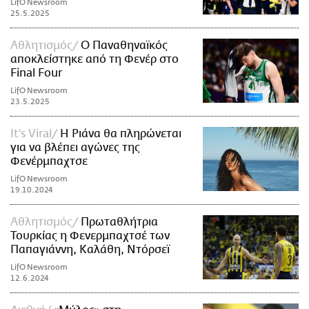
LifO Newsroom
25.5.2025
Αθλητισμός
Ο Παναθηναϊκός
αποκλείστηκε από τη Φενέρ στο
Final Four
LifO Newsroom
23.5.2025
It's Viral
Η Ριάνα θα πληρώνεται
για να βλέπει αγώνες της
Φενέρμπαχτσε
LifO Newsroom
19.10.2024
Αθλητισμός
Πρωταθλήτρια
Τουρκίας η Φενερμπαχτσέ των
Παπαγιάννη, Καλάθη, Ντόρσεϊ
LifO Newsroom
12.6.2024