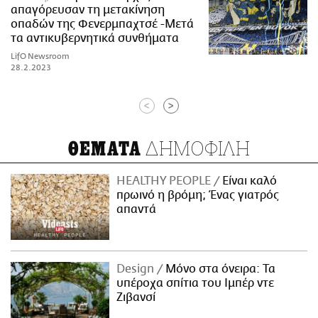
απαγόρευσαν τη μετακίνηση
οπαδών της Φενερμπαχτσέ -Μετά
τα αντικυβερνητικά συνθήματα
LifO Newsroom
28.2.2023
<
>
ΔΗΜΟΦΙΛΗ
ΘΕΜΑΤΑ
HEALTHY PEOPLE
Είναι καλό
πρωινό η βρόμη; Ένας γιατρός
απαντά
Design
Μόνο στα όνειρα: Τα
υπέροχα σπίτια του Ιμπέρ ντε
Ζιβανσί