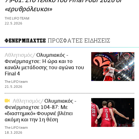
79-61: Στο τελικό του Final Four 2026 οι
ΑΜΠΑ
«ερυθρόλευκοι»
PRINT
THE LIFO TEAM
22.5.2026
ΠΡΟΣΦΑΤΕΣ ΕΙΔΗΣΕΙΣ
ΦΕΝΕΡΜΠΑΧΤΣΕ
Αθλητισμός
Ολυμπιακός -
Φενέρμπαχτσε: Η ώρα και το
κανάλι μετάδοσης του αγώνα του
Final 4
The LiFO team
21.5.2026
Αθλητισμός
Ολυμπιακός -
Φενέρμπαχτσε 104-87: Με
«διαστημικό» Φουρνιέ βλέπει
ακόμη και την 1η θέση
The LiFO team
18.3.2026