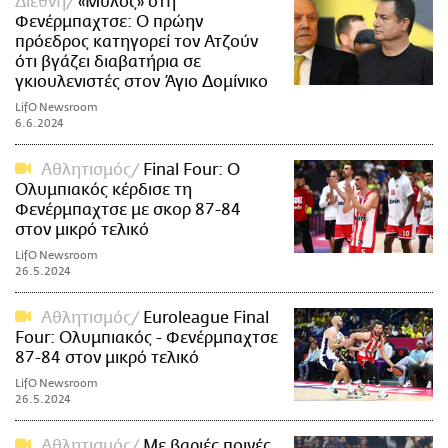
Διεθνή
«Μύλος» στη
Φενέρμπαχτσε: Ο πρώην
πρόεδρος κατηγορεί τον Ατζούν
ότι βγάζει διαβατήρια σε
γκιουλενιστές στον Άγιο Δομίνικο
LifO Newsroom
6.6.2024
Αθλητισμός
Final Four: Ο
Ολυμπιακός κέρδισε τη
Φενέρμπαχτσε με σκορ 87-84
στον μικρό τελικό
LifO Newsroom
26.5.2024
Αθλητισμός
Euroleague Final
Four: Ολυμπιακός - Φενέρμπαχτσε
87-84 στον μικρό τελικό
LifO Newsroom
26.5.2024
Αθλητισμός
Με βαριές ποινές