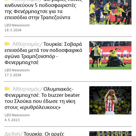
κινδυνεύουν 5 ποδοσφαιριστές
της Φενέρμπαχτσε για τα
επεισόδια στην Τραπεζούντα
LifO Newsroom
18.3.2024
Αθλητισμός
Τουρκία: Σοβαρά
επεισόδια μετά τον ποδοσφαιρικό
αγώνα Τραμπζονσπόρ -
Φενερμπαχτσέ
LifO Newsroom
17.3.2024
Αθλητισμός
Ολυμπιακός-
Φενερμπαχτσέ: Το buzzer beater
του Σλούκα που έδωσε τη νίκη
στους «ερυθρόλευκους»
LifO Newsroom
4.5.2023
Διεθνή
Τουρκία: Οι αρχές