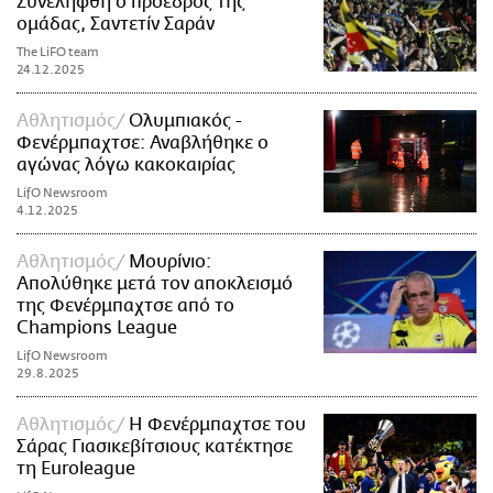
Συνελήφθη ο πρόεδρος της
ομάδας, Σαντετίν Σαράν
The LiFO team
24.12.2025
Αθλητισμός
Ολυμπιακός -
Φενέρμπαχτσε: Αναβλήθηκε ο
αγώνας λόγω κακοκαιρίας
LifO Newsroom
4.12.2025
Αθλητισμός
Μουρίνιο:
Απολύθηκε μετά τον αποκλεισμό
της Φενέρμπαχτσε από το
Champions League
LifO Newsroom
29.8.2025
Αθλητισμός
Η Φενέρμπαχτσε του
Σάρας Γιασικεβίτσιους κατέκτησε
τη Euroleague