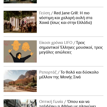
Γεύση
Red Jane Grill: Η πιο
νόστιμη και χαλαρή αυλή στα
Χανιά (ίσως και στην Ελλάδα)
Είκοσι χρόνια LIFO
Tρεις
σημαντικοί Έλληνες μουσικοί, τρεις
μεγάλες απώλειες
Ρεπορτάζ
Το θολό και δύσκολο
μέλλον της Μονής Σινά
Οπτική Γωνία
Όπου και να
ταξιδέψω η Αθήνα με πληγώνει