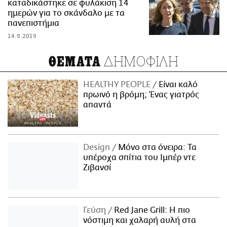
καταδικάστηκε σε φυλάκιση 14
ημερών για το σκάνδαλο με τα
πανεπιστήμια
14.9.2019
ΔΗΜΟΦΙΛΗ
ΘΕΜΑΤΑ
HEALTHY PEOPLE
Είναι καλό
πρωινό η βρόμη; Ένας γιατρός
απαντά
Design
Μόνο στα όνειρα: Τα
υπέροχα σπίτια του Ιμπέρ ντε
Ζιβανσί
Γεύση
Red Jane Grill: Η πιο
νόστιμη και χαλαρή αυλή στα