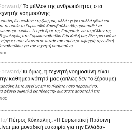
 Forward
Το μέλλον της ανθρωπότητας στα
τεχνητής νοημοσύνης
οσύνη διευκολύνει τη ζωή μας, αλλά εγείρει πολλά ηθικά και
τα τα οποία το Ευρωπαϊκό Κοινοβούλιο ήδη προσπαθεί να
 να αντιμετωπίσει. H πρόεδρος της Επιτροπής για το μέλλον της
Τεχνολογίας στο Ευρωκοινοβούλιο Εύα Καϊλή μας δίνει μια εικόνα
 ενέργειες που γίνονται σε αυτόν τον τομέα με αφορμή την ειδική
Κοινοβουλίου για την τεχνητή νοημοσύνη.
ΕΝΟΣ
 Forward
Κι όμως, η τεχνητή νοημοσύνη είναι
ην καθημερινότητά μας (απλώς δεν το ξέρουμε)
μοσύνη λειτουργεί ως επί το πλείστον στο παρασκήνιο,
α φέρνει σιωπηλά εις πέρας την εκάστοτε αποστολή της.
ΕΝΟΣ
ifo
Πέτρος Κόκκαλης: «Η Ευρωπαϊκή Πράσινη
ίναι μια μοναδική ευκαιρία για την Ελλάδα»