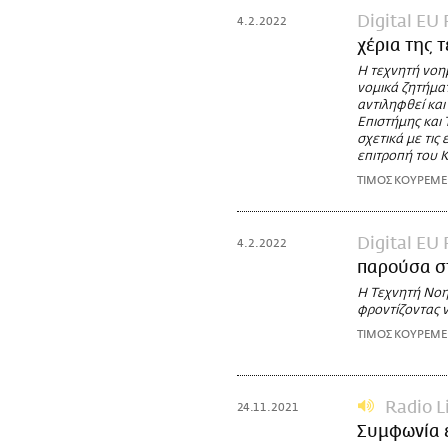
Digital EU
4.2.2022
χέρια της 
Η τεχνητή νοημ
νομικά ζητήμα
αντιληφθεί και
Επιστήμης και 
σχετικά με τις
επιτροπή του 
ΤΙΜΟΣ ΚΟΥΡΕΜ
Digital EU
4.2.2022
παρούσα στ
Η Τεχνητή Νοη
φροντίζοντας ν
ΤΙΜΟΣ ΚΟΥΡΕΜ
Radio L
24.11.2021
Συμφωνία ε