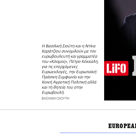
Η Βασιλική Σιούτη και η Ντίνα
Καράτζιου συνομιλούν με τον
ευρωβουλευτή και γραμματέα
του «Κόσμος», Πέτρο Κόκκαλη,
για τις επερχόμενες
Ευρωεκλογές, την Ευρωπαϊκή
Πράσινη Συμφωνία και την
Κοινή Αγροτική Πολιτική αλλά
και τη θητεία του στην
Ευρωβουλή.
ΒΑΣΙΛΙΚΗ ΣΙΟΥΤΗ
EUROPEA