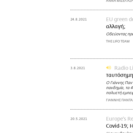
ΑΝΝΑ ΜΙΣΕΛ Α
EU green d
24.8.2021
αλλαγή;
Οδεύοντας προ
THE LIFO TEAM
Radio L
3.8.2021
ταυτόσημη
Ο Γιάννης Παν
πανδημία, τα 4
πολυετή εμπει
ΓΙΑΝΝΗΣ ΠΑΝΤ
Europe's R
20.5.2021
Covid-19; 