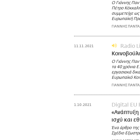
Ο Γιάννης Παν
Πέτρο Κόκκαλη,
συμμετείχε ως
Ευρωπαϊκή Πρά
ΓΙΑΝΝΗΣ ΠΑΝΤ
Radio L
11.11.2021
Κοινοβούλιο
Ο Γιάννης Παν
τα 40 χρόνια Ε
εργασιακά δικα
Ευρωπαϊκό Κοι
ΓΙΑΝΝΗΣ ΠΑΝΤ
Digital EU
1.10.2021
«Ανάπτυξη 
ισχύ και ε
Ένα άρθρο της
Σχέδιο Εξωστρ