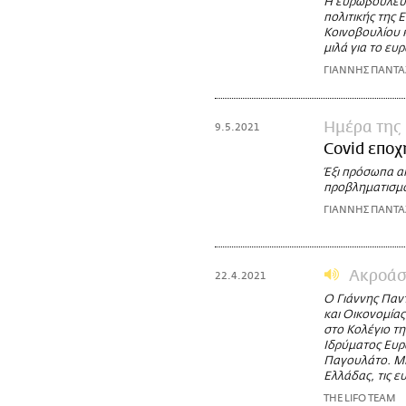
Η ευρωβουλευτ
πολιτικής της
Κοινοβουλίου 
μιλά για το ευ
ΓΙΑΝΝΗΣ ΠΑΝΤ
Ημέρα της
9.5.2021
Covid εποχ
Έξι πρόσωπα απ
προβληματισμού
ΓΙΑΝΝΗΣ ΠΑΝΤ
Ακροάσ
22.4.2021
Ο Γιάννης Παν
και Οικονομία
στο Κολέγιο τη
Ιδρύματος Ευρ
Παγουλάτο. Μια
Ελλάδας, τις ε
THE LIFO TEAM