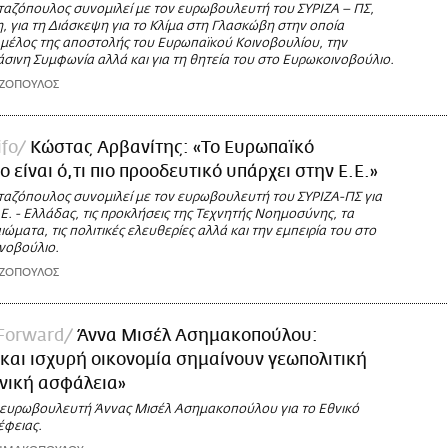
ταζόπουλος συνομιλεί με τον ευρωβουλευτή του ΣΥΡΙΖΑ – ΠΣ,
 για τη Διάσκεψη για το Κλίμα στη Γλασκώβη στην οποία
 μέλος της αποστολής του Ευρωπαϊκού Κοινοβουλίου, την
σινη Συμφωνία αλλά και για τη θητεία του στο Ευρωκοινοβούλιο.
ΑΖΟΠΟΥΛΟΣ
ifo
Κώστας Αρβανίτης: «Το Ευρωπαϊκό
 είναι ό,τι πιο προοδευτικό υπάρχει στην Ε.Ε.»
ταζόπουλος συνομιλεί με τον ευρωβουλευτή του ΣΥΡΙΖΑ-ΠΣ για
.Ε. - Ελλάδας, τις προκλήσεις της Τεχνητής Νοημοσύνης, τα
ιώματα, τις πολιτικές ελευθερίες αλλά και την εμπειρία του στο
νοβούλιο.
ΑΖΟΠΟΥΛΟΣ
 Forward
Άννα Μισέλ Ασημακοπούλου:
και ισχυρή οικονομία σημαίνουν γεωπολιτική
θνική ασφάλεια»
 ευρωβουλευτή Άννας Μισέλ Ασημακοπούλου για το Εθνικό
έφειας.