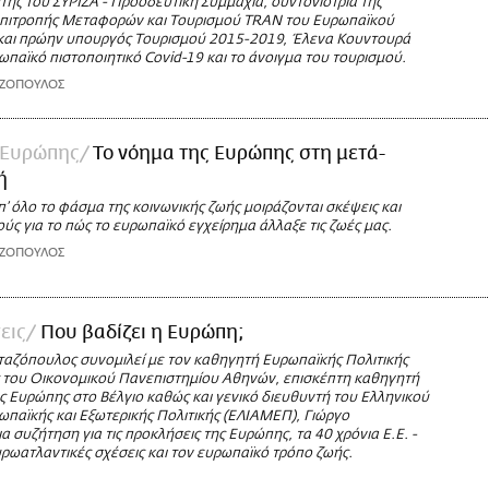
ής του ΣΥΡΙΖΑ - Προοδευτική Συμμαχία, συντονίστρια της
 Επιτροπής Μεταφορών και Τουρισμού ΤRAN του Ευρωπαϊκού
και πρώην υπουργός Τουρισμού 2015-2019, Έλενα Κουντουρά
ρωπαϊκό πιστοποιητικό Covid-19 και το άνοιγμα του τουρισμού.
ΑΖΟΠΟΥΛΟΣ
 Ευρώπης
Το νόημα της Ευρώπης στη μετά-
ή
’ όλο το φάσμα της κοινωνικής ζωής μοιράζονται σκέψεις και
ς για το πώς το ευρωπαϊκό εγχείρημα άλλαξε τις ζωές μας.
ΑΖΟΠΟΥΛΟΣ
εις
Που βαδίζει η Ευρώπη;
ταζόπουλος συνομιλεί με τον καθηγητή Ευρωπαϊκής Πολιτικής
ς του Οικονομικού Πανεπιστημίου Αθηνών, επισκέπτη καθηγητή
ς Ευρώπης στο Βέλγιο καθώς και γενικό διευθυντή του Ελληνικού
ωπαϊκής και Εξωτερικής Πολιτικής (ΕΛΙΑΜΕΠ), Γιώργο
 συζήτηση για τις προκλήσεις της Ευρώπης, τα 40 χρόνια Ε.Ε. -
υρωατλαντικές σχέσεις και τον ευρωπαϊκό τρόπο ζωής.