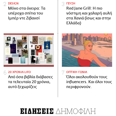
DESIGN
ΓΕΥΣΗ
Μόνο στα όνειρα: Τα
Red Jane Grill: Η πιο
υπέροχα σπίτια του
νόστιμη και χαλαρή αυλή
Ιμπέρ ντε Ζιβανσί
στα Χανιά (ίσως και στην
Ελλάδα)
20 ΧΡΟΝΙΑ LIFO
ΟΠΤΙΚΗ ΓΩΝΙΑ
Από όσα βιβλία διάβασες
Όλοι ακολουθούν τους
τα τελευταία 20 χρόνια,
influencers. Και όλοι τους
αυτό ξεχωρίζεις
περιφρονούν.
ΔΗΜΟΦΙΛΗ
ΕΙΔΗΣΕΙΣ