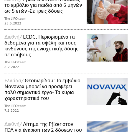
το εμβόλιο για παιδιά από 6 μηνών
ως 5 ετών -Σε τρεις δόσεις
The LiFO team
23.5.2022
Διεθνή
ECDC: Περιορισμένα τα
δεδομένα για τα οφέλη και τους
κινδύνους της ενισχυτικής δόσης
σε εφήβους
The LiFO team
8.2.2022
Ελλάδα
Θεοδωρίδου: Το εμβόλιο
Novavax μπορεί να προσφέρει
πολύ σημαντικό έργο- Τα κύρια
χαρακτηριστικά του
The LiFO team
7.2.2022
Διεθνή
Αίτημα της Pfizer στον
FDA για έγκριση των 2 δόσεων του