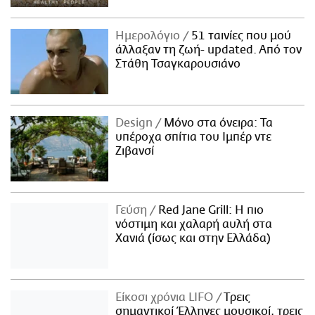
Ημερολόγιο
51 ταινίες που μού
άλλαξαν τη ζωή- updated. Aπό τον
Στάθη Τσαγκαρουσιάνο
Design
Μόνο στα όνειρα: Τα
υπέροχα σπίτια του Ιμπέρ ντε
Ζιβανσί
Γεύση
Red Jane Grill: Η πιο
νόστιμη και χαλαρή αυλή στα
Χανιά (ίσως και στην Ελλάδα)
Είκοσι χρόνια LIFO
Tρεις
σημαντικοί Έλληνες μουσικοί, τρεις