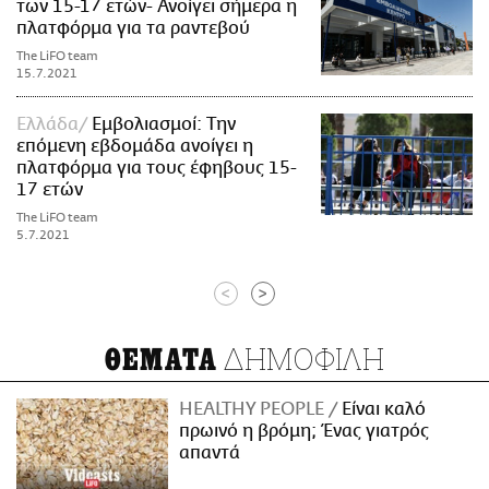
των 15-17 ετών- Ανοίγει σήμερα η
πλατφόρμα για τα ραντεβού
The LiFO team
15.7.2021
Ελλάδα
Εμβολιασμοί: Την
επόμενη εβδομάδα ανοίγει η
πλατφόρμα για τους έφηβους 15-
17 ετών
The LiFO team
5.7.2021
<
>
ΔΗΜΟΦΙΛΗ
ΘΕΜΑΤΑ
HEALTHY PEOPLE
Είναι καλό
πρωινό η βρόμη; Ένας γιατρός
απαντά