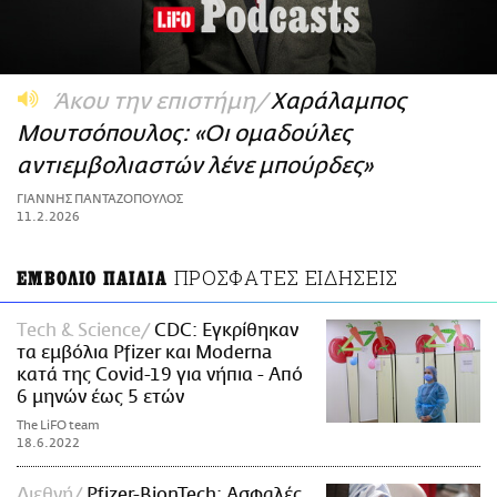
ΑΜΠΑ
PRINT
Άκου την επιστήμη
Χαράλαμπος
Μουτσόπουλος: «Οι ομαδούλες
αντιεμβολιαστών λένε μπούρδες»
ΓΙΑΝΝΗΣ ΠΑΝΤΑΖΟΠΟΥΛΟΣ
11.2.2026
ΠΡΟΣΦΑΤΕΣ ΕΙΔΗΣΕΙΣ
ΕΜΒΟΛΙΟ ΠΑΙΔΙΑ
Τech & Science
CDC: Εγκρίθηκαν
τα εμβόλια Pfizer και Moderna
κατά της Covid-19 για νήπια - Από
6 μηνών έως 5 ετών
The LiFO team
18.6.2022
Διεθνή
Pfizer-BionTech: Ασφαλές