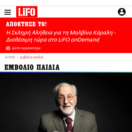
Παράκαμψη
προς
το
ΕΙΔΗΣΕΙΣ
κυρίως
ΑΠΟΚΤΗΣΕ ΤΟ!
περιεχόμενο
CULTURE
Η Σκληρή Αλήθεια για τη Μαλβίνα Κάραλη -
ΑΠΟΨΕΙΣ
Διαθέσιμη τώρα στo LiFO onDemand
ΤΡΟΠΟΣ ΖΩΗΣ
Δείτε περισσότερα
PODCASTS
HOME
εμβόλιο παιδιά
Plus
ΕΜΒΟΛΙΟ ΠΑΙΔΙΑ
LIFO SHOP
NEWSLETTER
ΜΙΚΡΟΠΡΑΓΜΑΤΑ
THE GOOD LIFO
LIFOLAND
CITY GUIDE