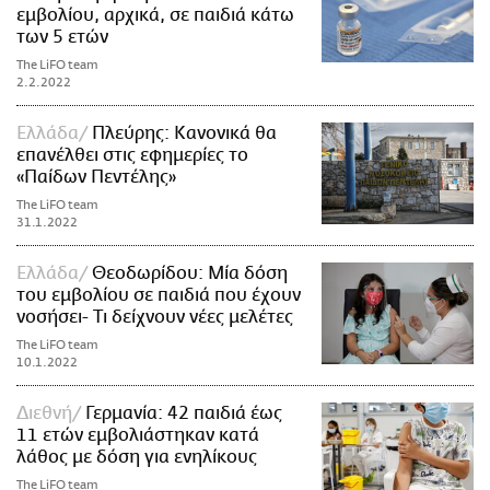
εμβολίου, αρχικά, σε παιδιά κάτω
των 5 ετών
The LiFO team
2.2.2022
Ελλάδα
Πλεύρης: Κανονικά θα
επανέλθει στις εφημερίες το
«Παίδων Πεντέλης»
The LiFO team
31.1.2022
Ελλάδα
Θεοδωρίδου: Μία δόση
του εμβολίου σε παιδιά που έχουν
νοσήσει- Τι δείχνουν νέες μελέτες
The LiFO team
10.1.2022
Διεθνή
Γερμανία: 42 παιδιά έως
11 ετών εμβολιάστηκαν κατά
λάθος με δόση για ενηλίκους
The LiFO team