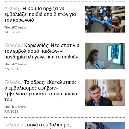
Διεθνή
Η Κούβα αρχίζει να
εμβολιάζει παιδιά από 2 ετών για
τον κορωνοϊό
The LiFO team
14.9.2021
Ελλάδα
Κορωνοϊός: Νέο σποτ για
τον εμβολιασμό παιδιών- «Η
πανδημία πληγώνει και τα παιδιά»
The LiFO team
7.9.2021
Ελλάδα
Τσιόδρας: «Καταλυτικός
ο εμβολιασμός εφήβων»-
Εμβολιάστηκαν και τα τρία παιδιά
του
The LiFO team
7.9.2021
Ελλάδα
Ξεκινά ο εμβολιασμός