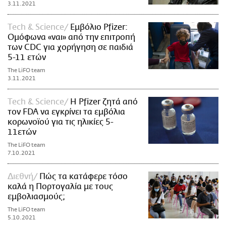
3.11.2021
Τech & Science
Εμβόλιο Pfizer:
Ομόφωνα «ναι» από την επιτροπή
των CDC για χορήγηση σε παιδιά
5-11 ετών
The LiFO team
3.11.2021
Τech & Science
Η Pfizer ζητά από
τον FDA να εγκρίνει τα εμβόλια
κορωνοϊού για τις ηλικίες 5-
11ετών
The LiFO team
7.10.2021
Διεθνή
Πώς τα κατάφερε τόσο
καλά η Πορτογαλία με τους
εμβολιασμούς;
The LiFO team
5.10.2021