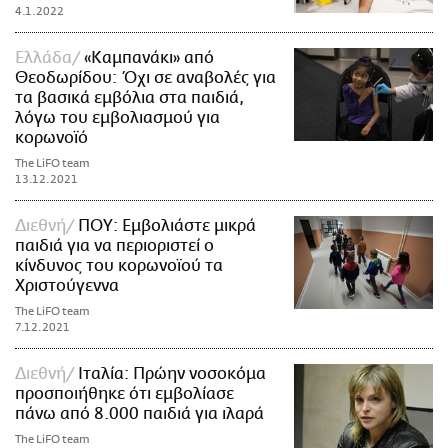
4.1.2022
Ελλάδα
«Καμπανάκι» από
Θεοδωρίδου: Όχι σε αναβολές για
τα βασικά εμβόλια στα παιδιά,
λόγω του εμβολιασμού για
κορωνοϊό
The LiFO team
13.12.2021
Διεθνή
ΠΟΥ: Εμβολιάστε μικρά
παιδιά για να περιοριστεί ο
κίνδυνος του κορωνοϊού τα
Χριστούγεννα
The LiFO team
7.12.2021
Διεθνή
Ιταλία: Πρώην νοσοκόμα
προσποιήθηκε ότι εμβολίασε
πάνω από 8.000 παιδιά για ιλαρά
The LiFO team