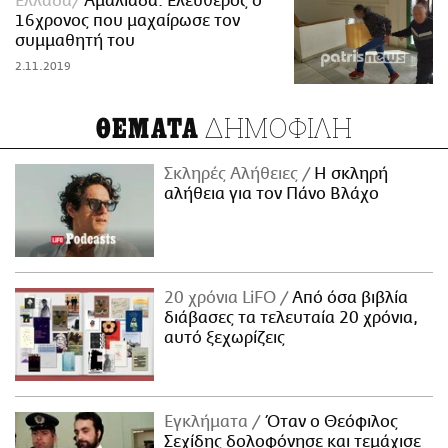
Ελλάδα
Αμαλιάδα: Ελεύθερος ο
16χρονος που μαχαίρωσε τον
συμμαθητή του
2.11.2019
ΔΗΜΟΦΙΛΗ
ΘΕΜΑΤΑ
Σκληρές Αλήθειες
H σκληρή
αλήθεια για τον Πάνο Βλάχο
20 χρόνια LiFO
Από όσα βιβλία
διάβασες τα τελευταία 20 χρόνια,
αυτό ξεχωρίζεις
Εγκλήματα
Όταν ο Θεόφιλος
Σεχίδης δολοφόνησε και τεμάχισε