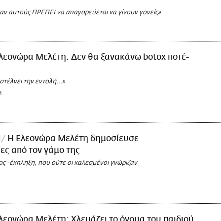
σαν αυτούς ΠΡΕΠΕΙ να απαγορεύεται να γίνουν γονείς»
λεονώρα Μελέτη: Δεν θα ξανακάνω botox ποτέ-
τέλνει την εντολή...»
M
l
Η Ελεονώρα Μελέτη δημοσίευσε
ς από τον γάμο της
ς -έκπληξη, που ούτε οι καλεσμένοι γνώριζαν
λεονώρα Μελέτη: Χλευάζει το όνομα του παιδιού