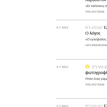
παράλυτο»
«Σε κάποιους 
THE LIFO TEAM
It's Viral
Ε
6.7.2023
Ο λόγος
«Ο εγκέφαλος σ
LIFO NEWSROO
It's Vira
4.7.2023
φωτογραφίε
Ήταν ένας γάμο
THE LIFO TEAM
It's Viral
Ε
2.7.2023