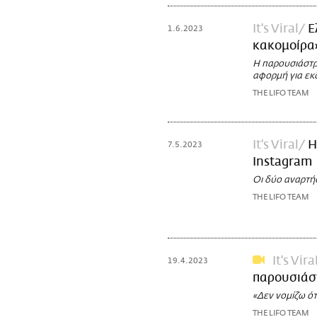
It's Viral
Ε
1.6.2023
κακομοίρα
Η παρουσιάστρ
αφορμή για εκδ
THE LIFO TEAM
It's Viral
Η
7.5.2023
Instagram
Οι δύο αναρτήσ
THE LIFO TEAM
It's Vira
19.4.2023
παρουσιάστ
«Δεν νομίζω ότ
THE LIFO TEAM