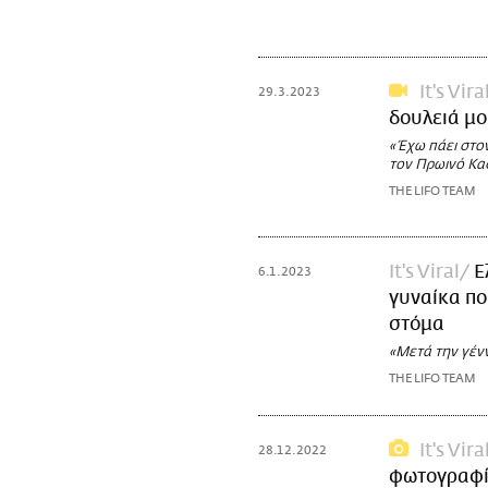
It's Vira
29.3.2023
δουλειά μο
«Έχω πάει στο
τον Πρωινό Κα
THE LIFO TEAM
It's Viral
Ε
6.1.2023
γυναίκα πο
στόμα
«Μετά την γέν
THE LIFO TEAM
It's Vira
28.12.2022
φωτογραφίε