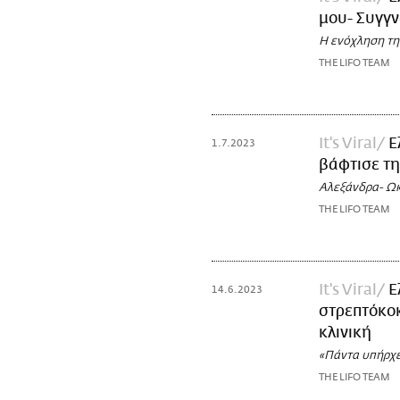
μου- Συγγν
Η ενόχληση της
THE LIFO TEAM
It's Viral
Ε
1.7.2023
βάφτισε τη
Αλεξάνδρα- Ωκ
THE LIFO TEAM
It's Viral
Ε
14.6.2023
στρεπτόκοκ
κλινική
«Πάντα υπήρχε
THE LIFO TEAM