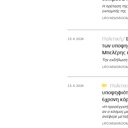
Η πρόταση της 
εκπομπής της
LIFO NEWSROO
Πολιτική
15.4.2024
των υποψηφ
Μπελέρης 
Την εκδήλωση 
LIFO NEWSROO
Πολιτικ
15.4.2024
υποψηφιότ
6χρονη κό
«Η προσέγγισή 
αν ο κόσμος με
ανέφερε μετα
LIFO NEWSROO