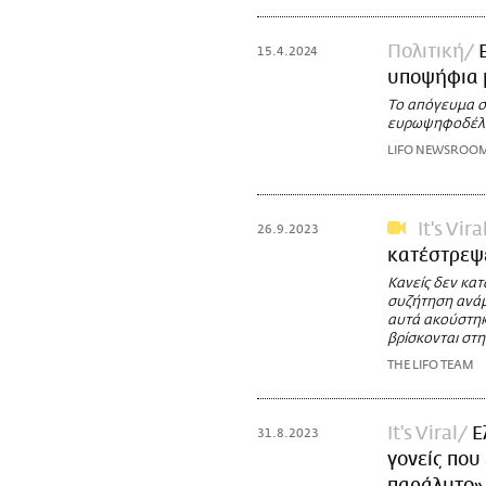
Πολιτική
15.4.2024
υποψήφια 
Το απόγευμα σ
ευρωψηφοδέλτι
LIFO NEWSROO
It's Vira
26.9.2023
κατέστρεψε
Κανείς δεν κα
συζήτηση ανάμ
αυτά ακούστηκ
βρίσκονται στη
THE LIFO TEAM
It's Viral
Ε
31.8.2023
γονείς που