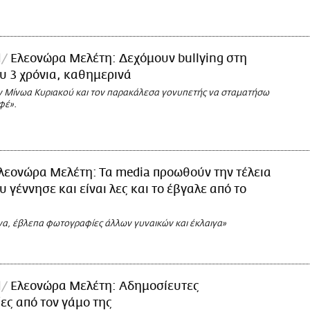
l
Ελεονώρα Μελέτη: Δεχόμουν bullying στη
υ 3 χρόνια, καθημερινά
ν Μίνωα Κυριακού και τον παρακάλεσα γονυπετής να σταματήσω
φέ».
λεονώρα Μελέτη: Τα media προωθούν την τέλεια
υ γέννησε και είναι λες και το έβγαλε από το
να, έβλεπα φωτογραφίες άλλων γυναικών και έκλαιγα»
l
Ελεονώρα Μελέτη: Αδημοσίευτες
ς από τον γάμο της