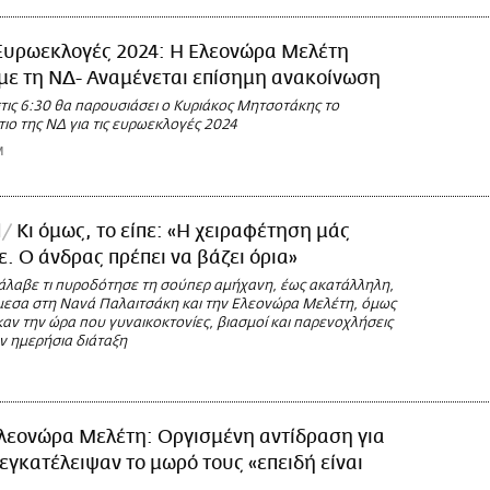
Ευρωεκλογές 2024: Η Ελεονώρα Μελέτη
με τη ΝΔ- Αναμένεται επίσημη ανακοίνωση
τις 6:30 θα παρουσιάσει ο Κυριάκος Μητσοτάκης το
ο της ΝΔ για τις ευρωεκλογές 2024
M
l
Κι όμως, το είπε: «Η χειραφέτηση μάς
. Ο άνδρας πρέπει να βάζει όρια»
τάλαβε τι πυροδότησε τη σούπερ αμήχανη, έως ακατάλληλη,
εσα στη Νανά Παλαιτσάκη και την Ελεονώρα Μελέτη, όμως
αν την ώρα που γυναικοκτονίες, βιασμοί και παρενοχλήσεις
ν ημερήσια διάταξη
λεονώρα Μελέτη: Οργισμένη αντίδραση για
 εγκατέλειψαν το μωρό τους «επειδή είναι