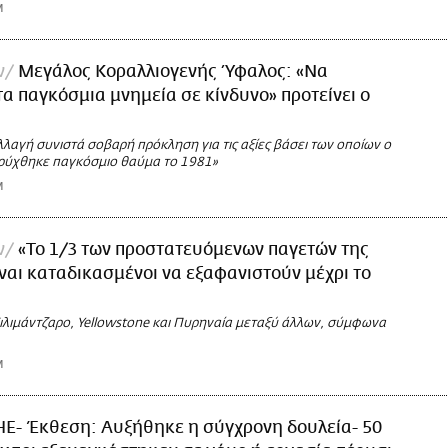
M
ν
Μεγάλος Κοραλλιογενής Ύφαλος: «Να
τα παγκόσμια μνημεία σε κίνδυνο» προτείνει ο
λλαγή συνιστά σοβαρή πρόκληση για τις αξίες βάσει των οποίων ο
ρύχθηκε παγκόσμιο θαύμα το 1981»
M
ν
«Το 1/3 των προστατευόμενων παγετών της
αι καταδικασμένοι να εξαφανιστούν μέχρι το
ιλιμάντζαρο, Yellowstone και Πυρηναία μεταξύ άλλων, σύμφωνα
M
Ε- Έκθεση: Αυξήθηκε η σύγχρονη δουλεία- 50