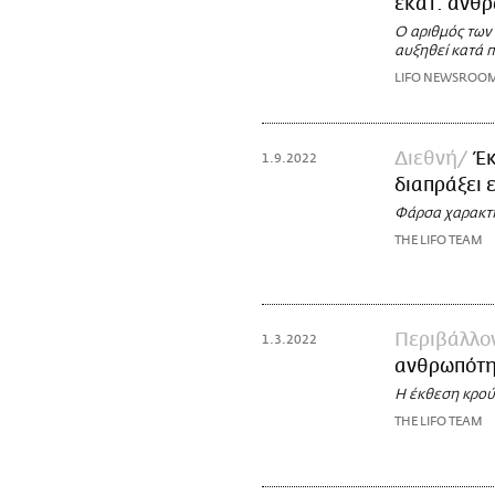
εκατ. άνθρ
Ο αριθμός των
αυξηθεί κατά π
LIFO NEWSROO
Διεθνή
Έκ
1.9.2022
διαπράξει 
Φάρσα χαρακτη
THE LIFO TEAM
Περιβάλλο
1.3.2022
ανθρωπότ
Η έκθεση κρούε
THE LIFO TEAM