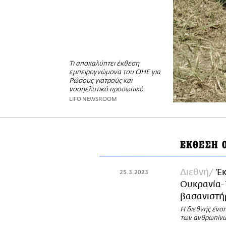
Τι αποκαλύπτει έκθεση
εμπειρογνώμονα του ΟΗΕ για
Ρώσους γιατρούς και
νοσηελυτικό προσωπικό
LIFO NEWSROOM
ΕΚΘΕΣΗ 
Διεθνή
Έκ
25.3.2023
Ουκρανία- 
βασανιστή
Η διεθνής ένο
των ανθρωπίνω