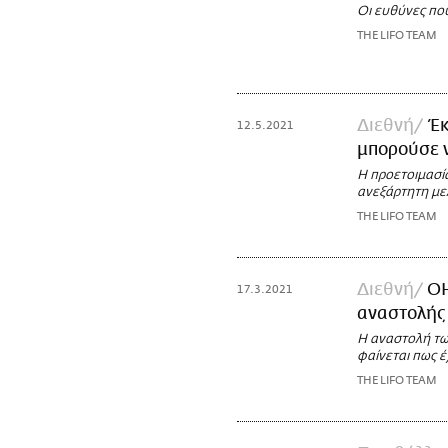
Οι ευθύνες πο
THE LIFO TEAM
Διεθνή
Έ
12.5.2021
μπορούσε 
Η προετοιμασί
ανεξάρτητη με
THE LIFO TEAM
Διεθνή
ΟΗ
17.3.2021
αναστολής 
Η αναστολή τω
φαίνεται πως έ
THE LIFO TEAM