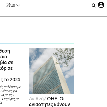
Plus
Θέματα
Συνεντεύξεις
Videos
τα
Αφιερώματα
Ζώδια
Εξομολογήσεις
Blogs
η
θεση
Οι Αθηναίοι
ιδιά
Απώλειες
βία σε
Lgbtqi+
κόρ σε
Επιλογές
ς το 2024
κές πολέμου με
νέπειες για
να με την
Διεθνή
ΟΗΕ: Οι
- Οι χώρες με
ία
ανισότητες κάνουν