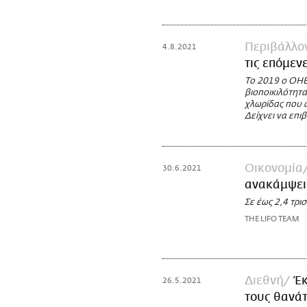
Περιβάλλο
4.8.2021
τις επόμεν
Το 2019 ο ΟΗΕ 
βιοποικιλότητα
χλωρίδας που 
Δείχνει να επι
Οικονομία
30.6.2021
ανακάμψει 
Σε έως 2,4 τρι
THE LIFO TEAM
Διεθνή
Έκ
26.5.2021
τους θανά