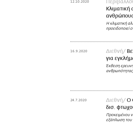
Περιβάλλο
12.10.2020
Κλιματική 
ανθρώπου
Η κλιματική αλ
προειδοποιεί ο
Διεθνή
Βε
16.9.2020
για εγκλή
Έκθεση ερευνη
ανθρωπότητας
Διεθνή
Ο 
24.7.2020
δισ. φτωχο
Προκειμένου να
εξάπλωση του