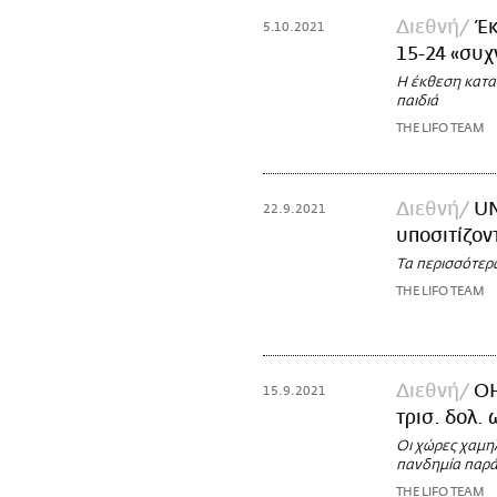
Διεθνή
Έκ
5.10.2021
15-24 «συχ
Η έκθεση καταγ
παιδιά
THE LIFO TEAM
Διεθνή
UN
22.9.2021
υποσιτίζον
Τα περισσότερα
THE LIFO TEAM
Διεθνή
ΟΗ
15.9.2021
τρισ. δολ.
Οι χώρες χαμη
πανδημία παρά
THE LIFO TEAM