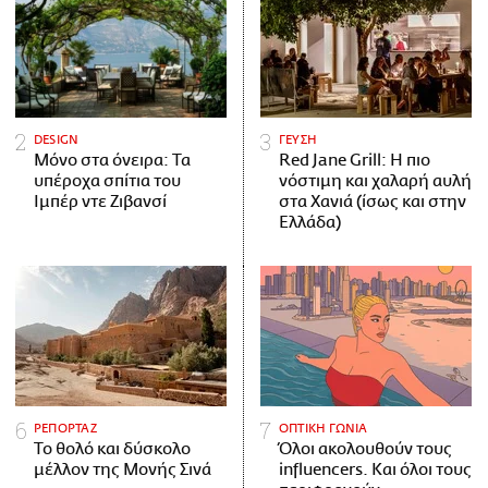
DESIGN
ΓΕΥΣΗ
Μόνο στα όνειρα: Τα
Red Jane Grill: Η πιο
υπέροχα σπίτια του
νόστιμη και χαλαρή αυλή
Ιμπέρ ντε Ζιβανσί
στα Χανιά (ίσως και στην
Ελλάδα)
ΡΕΠΟΡΤΑΖ
ΟΠΤΙΚΗ ΓΩΝΙΑ
Το θολό και δύσκολο
Όλοι ακολουθούν τους
μέλλον της Μονής Σινά
influencers. Και όλοι τους