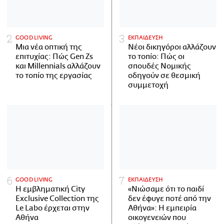
GOOD LIVING
ΕΚΠΑΙΔΕΥΣΗ
Μια νέα οπτική της
Νέοι δικηγόροι αλλάζουν
επιτυχίας: Πώς Gen Zs
το τοπίο: Πώς οι
και Millennials αλλάζουν
σπουδές Νομικής
το τοπίο της εργασίας
οδηγούν σε θεσμική
συμμετοχή
GOOD LIVING
ΕΚΠΑΙΔΕΥΣΗ
Η εμβληματική City
«Νιώσαμε ότι το παιδί
Exclusive Collection της
δεν έφυγε ποτέ από την
Le Labo έρχεται στην
Αθήνα»: Η εμπειρία
Αθήνα
οικογενειών που