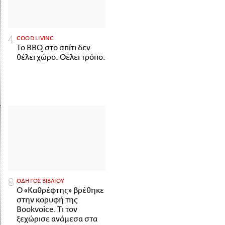
GOOD LIVING
Το BBQ στο σπίτι δεν
θέλει χώρο. Θέλει τρόπο.
ΟΔΗΓΟΣ ΒΙΒΛΙΟΥ
Ο «Καθρέφτης» βρέθηκε
στην κορυφή της
Bookvoice. Τι τον
ξεχώρισε ανάμεσα στα