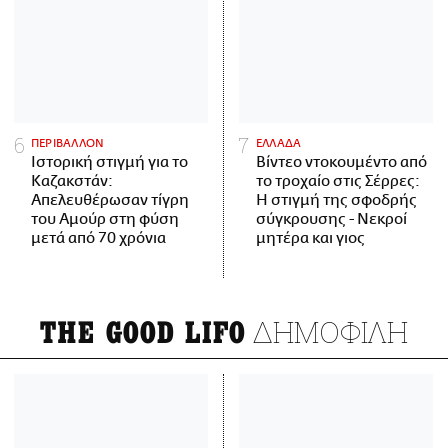
ΠΕΡΙΒΑΛΛΟΝ
ΕΛΛΑΔΑ
Ιστορική στιγμή για το
Βίντεο ντοκουμέντο από
Καζακστάν:
το τροχαίο στις Σέρρες:
Απελευθέρωσαν τίγρη
Η στιγμή της σφοδρής
του Αμούρ στη φύση
σύγκρουσης - Νεκροί
μετά από 70 χρόνια
μητέρα και γιος
ΔΗΜΟΦΙΛΗ
THE GOOD LIFO