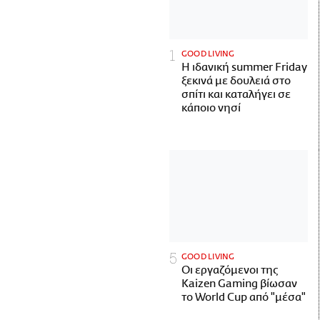
GOOD LIVING
Η ιδανική summer Friday
ξεκινά με δουλειά στο
σπίτι και καταλήγει σε
κάποιο νησί
GOOD LIVING
Οι εργαζόμενοι της
Kaizen Gaming βίωσαν
το World Cup από "μέσα"