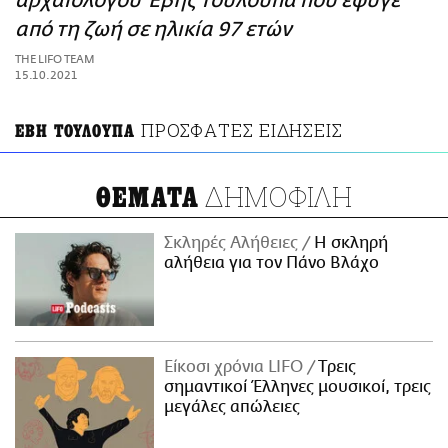
αρχαιολόγου Έβης Τουλούπα που έφυγε
ΑΜΠΑ
από τη ζωή σε ηλικία 97 ετών
PRINT
THE LIFO TEAM
15.10.2021
ΠΡΟΣΦΑΤΕΣ ΕΙΔΗΣΕΙΣ
ΕΒΗ ΤΟΥΛΟΥΠΑ
ΔΗΜΟΦΙΛΗ
ΘΕΜΑΤΑ
Σκληρές Αλήθειες
H σκληρή
αλήθεια για τον Πάνο Βλάχο
Είκοσι χρόνια LIFO
Tρεις
σημαντικοί Έλληνες μουσικοί, τρεις
μεγάλες απώλειες