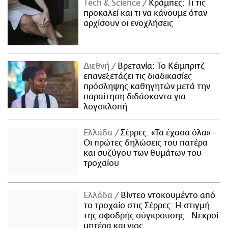
Τech & Science
Κράμπες: Τι τις
προκαλεί και τι να κάνουμε όταν
αρχίσουν οι ενοχλήσεις
Διεθνή
Βρετανία: Το Κέιμπριτζ
επανεξετάζει τις διαδικασίες
πρόσληψης καθηγητών μετά την
παραίτηση διδάσκοντα για
λογοκλοπή
Ελλάδα
Σέρρες: «Τα έχασα όλα» -
Οι πρώτες δηλώσεις του πατέρα
και συζύγου των θυμάτων του
τροχαίου
Ελλάδα
Βίντεο ντοκουμέντο από
το τροχαίο στις Σέρρες: Η στιγμή
της σφοδρής σύγκρουσης - Νεκροί
μητέρα και γιος