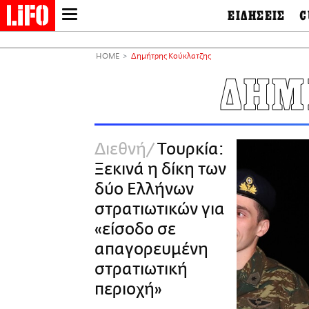
ΕΙΔΗΣΕΙΣ
C
LIFO SHOP
Ελλάδα
Ο
Διεθνή
Μ
NEWSLETTER
HOME
Δημήτρης Κούκλατζης
Πολιτική
Θ
ΜΙΚΡΟΠΡΑΓΜΑΤΑ
ΔΗΜ
Οικονομία
Ει
THE GOOD LIFO
Πολιτισμός
Βι
LIFOLAND
Αθλητισμός
Αρ
CITY GUIDE
& 
Περιβάλλον
Διεθνή
Τουρκία:
D
ΑΜΠΑ
TV & Media
Φ
Ξεκινά η δίκη των
PRINT
Tech &
Science
δύο Ελλήνων
European Lifo
στρατιωτικών για
«είσοδο σε
απαγορευμένη
στρατιωτική
περιοχή»