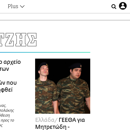
Plus
Θέματα
Συνεντεύξεις
Videos
ΤΖΗΣ
τα
Αφιερώματα
Ζώδια
Εξομολογήσεις
Blogs
η
ο αρχείο
Οι Αθηναίοι
των
Απώλειες
Lgbtqi+
ών που
Επιλογές
ηφθεί
νας,
τολάκης
όθεση
Ελλάδα
ΓΕΕΘΑ για
 προς το
ος
Μητρετώδη -