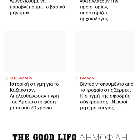
«Συνεχίζουμε να
«θα αλλάξουν την
παραβλέπουμε το βασικό
προϊστορία»,
μήνυμα»
υποστηρίζει
αρχαιολόγος
ΠΕΡΙΒΑΛΛΟΝ
ΕΛΛΑΔΑ
Ιστορική στιγμή για το
Βίντεο ντοκουμέντο από
Καζακστάν:
το τροχαίο στις Σέρρες:
Απελευθέρωσαν τίγρη
Η στιγμή της σφοδρής
του Αμούρ στη φύση
σύγκρουσης - Νεκροί
μετά από 70 χρόνια
μητέρα και γιος
ΔΗΜΟΦΙΛΗ
THE GOOD LIFO