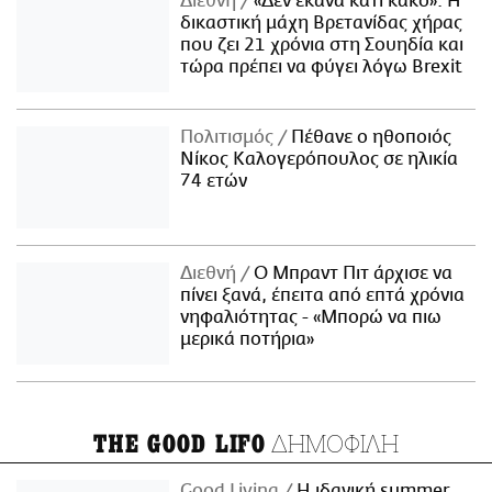
Διεθνή
«Δεν έκανα κάτι κακό»: Η
δικαστική μάχη Βρετανίδας χήρας
που ζει 21 χρόνια στη Σουηδία και
τώρα πρέπει να φύγει λόγω Brexit
Πολιτισμός
Πέθανε ο ηθοποιός
Νίκος Καλογερόπουλος σε ηλικία
74 ετών
Διεθνή
Ο Μπραντ Πιτ άρχισε να
πίνει ξανά, έπειτα από επτά χρόνια
νηφαλιότητας - «Μπορώ να πιω
μερικά ποτήρια»
ΔΗΜΟΦΙΛΗ
THE GOOD LIFO
Good Living
Η ιδανική summer