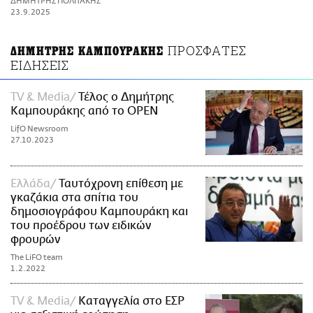
ΔΗΜΗΤΡΗΣ ΠΟΛΙΤΑΚΗΣ
ΑΜΠΑ
23.9.2025
PRINT
ΠΡΟΣΦΑΤΕΣ
ΔΗΜΗΤΡΗΣ ΚΑΜΠΟΥΡΑΚΗΣ
ΕΙΔΗΣΕΙΣ
TV & Media
Τέλος ο Δημήτρης
Καμπουράκης από το OPEN
LifO Newsroom
27.10.2023
Ελλάδα
Ταυτόχρονη επίθεση με
γκαζάκια στα σπίτια του
δημοσιογράφου Καμπουράκη και
του προέδρου των ειδικών
φρουρών
The LiFO team
1.2.2022
TV & Media
Καταγγελία στο ΕΣΡ