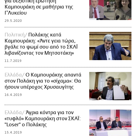
για σεξιστική ερώτηση
Καμπουράκη σε μαθήτρια της
Γ’Λυκείου
29.5.2020
Πολιτική
Πολάκης κατά
Καμπουράκη: «Άντε γεια τώρα,
βγάλε το ψωμί σου από το ΣΚΑΪ
λιβανίζοντας τον Μητσοτάκη»
11.7.2019
Ελλάδα
Ο Καμπουράκης απαντά
στον Πολάκη για το «σίχαμα»: Θα
ήσουν υπέροχος Χρυσαυγίτης
16.4.2019
Ελλάδα
Άγρια κόντρα για τον
«τυφλό» Καμπουράκη στον ΣΚΑΪ:
"Loser" ο Πολάκης
15.4.2019