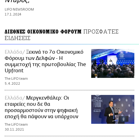
Νταβός;
ΑΜΠΑ
LIFO NEWSROOM
PRINT
17.1.2024
ΠΡΟΣΦΑΤΕΣ
ΔΙΕΘΝΕΣ ΟΙΚΟΝΟΜΙΚΟ ΦΟΡΟΥΜ
ΕΙΔΗΣΕΙΣ
Ελλάδα
Ξεκινά το 7ο Οικονομικό
Φόρουμ των Δελφών - Η
συμμετοχή της πρωτοβουλίας The
Upfront
The LiFO team
5.4.2022
Ελλάδα
Μεργκενθάλερ: Οι
εταιρείες που δε θα
προσαρμοστούν στην ψηφιακή
εποχή θα πάψουν να υπάρχουν
The LiFO team
30.11.2021