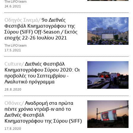
The LiFO team
24.6.2021
Οδηγός Σινεμά
9ο Διεθνές
Φεστιβάλ Κινηματογράφου της
Σύρου (SIFF) Off-Season / Εκτός
εποχής 22-26 Ιουλίου 2021
The LiFO team
17.5.2021
Culture
Διεθνές Φεστιβάλ
Κινηματογράφου Σύρου 2020: Οι
προβολές του Σεπτεμβρίου -
Αναλυτικό πρόγραμμα
28.8.2020
Οθόνες
Αναδρομή στα πρώτα
πέντε χρόνια vτράιβ-ιν από το
Διεθνές Φεστιβάλ
Κινηματογράφου της Σύρου (SIFF)
17.8.2020