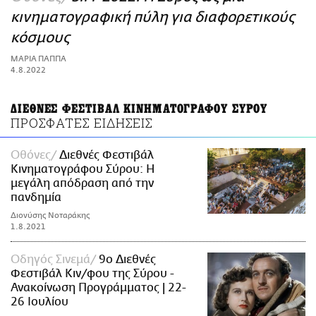
ΑΜΠΑ
κινηματογραφική πύλη για διαφορετικούς
PRINT
κόσμους
ΜΑΡΙΑ ΠΑΠΠΑ
4.8.2022
ΔΙΕΘΝΕΣ ΦΕΣΤΙΒΑΛ ΚΙΝΗΜΑΤΟΓΡΑΦΟΥ ΣΥΡΟΥ
ΠΡΟΣΦΑΤΕΣ ΕΙΔΗΣΕΙΣ
Οθόνες
Διεθνές Φεστιβάλ
Κινηματογράφου Σύρου: Η
μεγάλη απόδραση από την
πανδημία
Διονύσης Νοταράκης
1.8.2021
Οδηγός Σινεμά
9o Διεθνές
Φεστιβάλ Κιν/φου της Σύρου -
Ανακοίνωση Προγράμματος | 22-
26 Ιουλίου