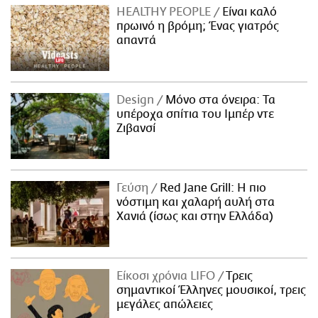
HEALTHY PEOPLE
Είναι καλό
πρωινό η βρόμη; Ένας γιατρός
απαντά
Design
Μόνο στα όνειρα: Τα
υπέροχα σπίτια του Ιμπέρ ντε
Ζιβανσί
Γεύση
Red Jane Grill: Η πιο
νόστιμη και χαλαρή αυλή στα
Χανιά (ίσως και στην Ελλάδα)
Είκοσι χρόνια LIFO
Tρεις
σημαντικοί Έλληνες μουσικοί, τρεις
μεγάλες απώλειες