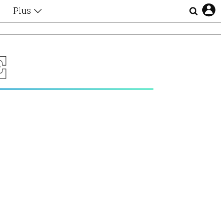
Plus
Θέματα
Συνεντεύξεις
Videos
Σ
τα
Αφιερώματα
Ζώδια
Εξομολογήσεις
Blogs
η
Οι Αθηναίοι
Απώλειες
Lgbtqi+
Επιλογές