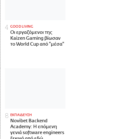
GOOD LIVING
Οι εργαζόμενοι της
Kaizen Gaming βίωσαν
το World Cup από "μέσα"
ΕΚΠΑΙΔΕΥΣΗ
Novibet Backend
Academy: Η επόμενη
γενιά software engineers
ξεκινά από εδώ