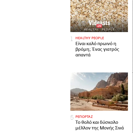
HEALTHY PEOPLE
Είναι καλό πρωινό η
βρόμη; Ένας γιατρός
απαντά
ΡΕΠΟΡΤΑΖ
Το θολό και δύσκολο
μέλλον της Μονής Σινά