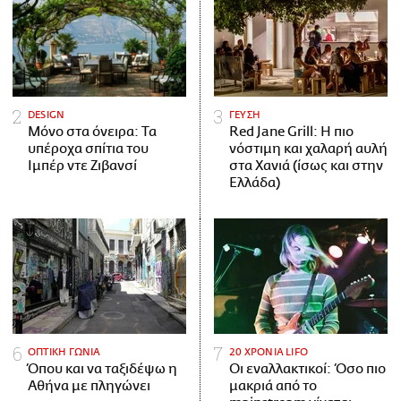
DESIGN
ΓΕΥΣΗ
Μόνο στα όνειρα: Τα
Red Jane Grill: Η πιο
υπέροχα σπίτια του
νόστιμη και χαλαρή αυλή
Ιμπέρ ντε Ζιβανσί
στα Χανιά (ίσως και στην
Ελλάδα)
ΟΠΤΙΚΗ ΓΩΝΙΑ
20 ΧΡΟΝΙΑ LIFO
Όπου και να ταξιδέψω η
Οι εναλλακτικοί: Όσο πιο
Αθήνα με πληγώνει
μακριά από το