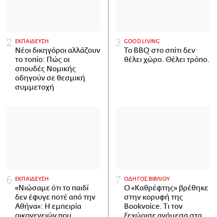
ΕΚΠΑΙΔΕΥΣΗ
GOOD LIVING
Νέοι δικηγόροι αλλάζουν
Το BBQ στο σπίτι δεν
το τοπίο: Πώς οι
θέλει χώρο. Θέλει τρόπο.
σπουδές Νομικής
οδηγούν σε θεσμική
συμμετοχή
ΕΚΠΑΙΔΕΥΣΗ
ΟΔΗΓΟΣ ΒΙΒΛΙΟΥ
«Νιώσαμε ότι το παιδί
Ο «Καθρέφτης» βρέθηκε
δεν έφυγε ποτέ από την
στην κορυφή της
Αθήνα»: Η εμπειρία
Bookvoice. Τι τον
οικογενειών που
ξεχώρισε ανάμεσα στα