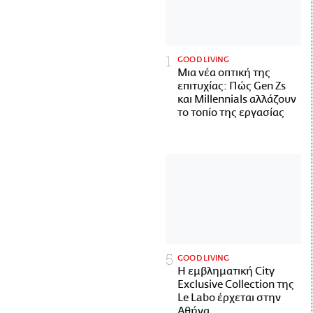
GOOD LIVING
Μια νέα οπτική της
επιτυχίας: Πώς Gen Zs
και Millennials αλλάζουν
το τοπίο της εργασίας
GOOD LIVING
Η εμβληματική City
Exclusive Collection της
Le Labo έρχεται στην
Αθήνα