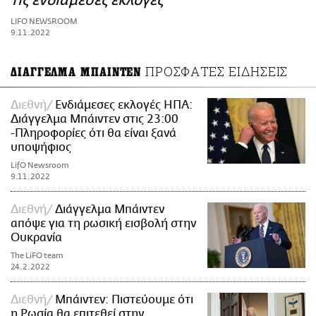
τις ενδιάμεσες εκλογές
ΑΜΠΑ
LIFO NEWSROOM
PRINT
9.11.2022
ΠΡΟΣΦΑΤΕΣ ΕΙΔΗΣΕΙΣ
ΔΙΑΓΓΕΛΜΑ ΜΠΑΙΝΤΕΝ
Διεθνή
Ενδιάμεσες εκλογές ΗΠΑ:
Διάγγελμα Μπάιντεν στις 23:00
-Πληροφορίες ότι θα είναι ξανά
υποψήφιος
LifO Newsroom
9.11.2022
Διεθνή
Διάγγελμα Μπάιντεν
απόψε για τη ρωσική εισβολή στην
Ουκρανία
The LiFO team
24.2.2022
Διεθνή
Μπάιντεν: Πιστεύουμε ότι
η Ρωσία θα επιτεθεί στην