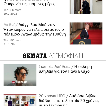
Ουκρανία τις επόμενες μέρες
The LiFO team
19.2.2022
Διεθνή
Διάγγελμα Μπάιντεν:
Ήταν καιρός να τελειώσει αυτός ο
πόλεμος- Αναλαμβάνω την ευθύνη
The LiFO team
31.8.2021
ΔΗΜΟΦΙΛΗ
ΘΕΜΑΤΑ
Σκληρές Αλήθειες
H σκληρή
αλήθεια για τον Πάνο Βλάχο
20 χρόνια LiFO
Από όσα βιβλία
διάβασες τα τελευταία 20 χρόνια,
αυτό ξεχωρίζεις