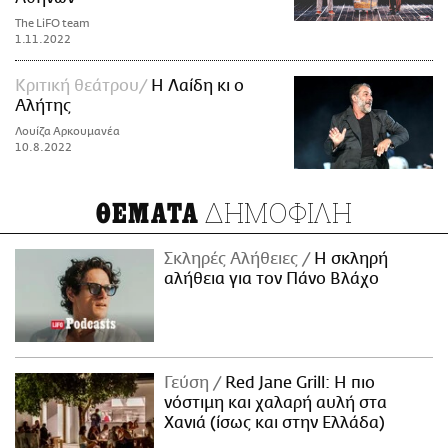
The LiFO team
1.11.2022
Kριτική θεάτρου
Η Λαίδη κι ο
Αλήτης
Λουίζα Αρκουμανέα
10.8.2022
ΔΗΜΟΦΙΛΗ
ΘΕΜΑΤΑ
Σκληρές Αλήθειες
H σκληρή
αλήθεια για τον Πάνο Βλάχο
Γεύση
Red Jane Grill: Η πιο
νόστιμη και χαλαρή αυλή στα
Χανιά (ίσως και στην Ελλάδα)