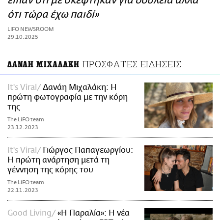
είπαν ότι με σκέφτηκαν για δουλειά αλλά
ΑΜΠΑ
ότι τώρα έχω παιδί»
PRINT
LIFO NEWSROOM
29.10.2025
ΠΡΟΣΦΑΤΕΣ ΕΙΔΗΣΕΙΣ
ΔΑΝΑΗ ΜΙΧΑΛΑΚΗ
It's Viral
Δανάη Μιχαλάκη: Η
πρώτη φωτογραφία με την κόρη
της
The LiFO team
23.12.2023
It's Viral
Γιώργος Παπαγεωργίου:
Η πρώτη ανάρτηση μετά τη
γέννηση της κόρης του
The LiFO team
22.11.2023
Good Living
«Η Παραλία»: Η νέα