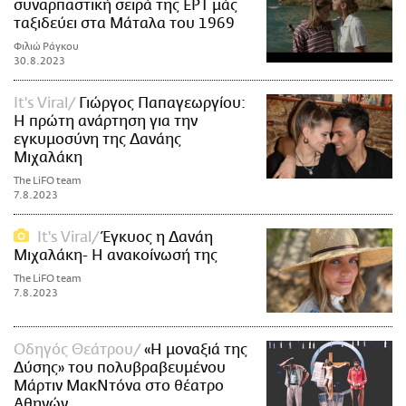
συναρπαστική σειρά της ΕΡΤ μάς
ταξιδεύει στα Μάταλα του 1969
Φιλιώ Ράγκου
30.8.2023
It's Viral
Γιώργος Παπαγεωργίου:
Η πρώτη ανάρτηση για την
εγκυμοσύνη της Δανάης
Μιχαλάκη
The LiFO team
7.8.2023
It's Viral
Έγκυος η Δανάη
Μιχαλάκη- Η ανακοίνωσή της
The LiFO team
7.8.2023
Οδηγός Θεάτρου
«Η μοναξιά της
Δύσης» του πολυβραβευμένου
Μάρτιν ΜακΝτόνα στο θέατρο
Αθηνών