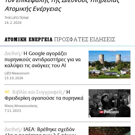
τον επικεφαλής της Διεθνούς Υπηρεσίας
ΑΜΠΑ
Ατομικής Ενέργειας
PRINT
THE LIFO TEAM
16.2.2026
ΠΡΟΣΦΑΤΕΣ ΕΙΔΗΣΕΙΣ
ΑΤΟΜΙΚΗ ΕΝΕΡΓΕΙΑ
Διεθνή
Η Google αγοράζει
πυρηνικούς αντιδραστήρες για να
καλύψει τις ανάγκες του AI
LifO Newsroom
15.10.2024
Βιβλία και Συγγραφείς
Η
Φρειδερίκη αγαπούσε τα πυρηνικά
Νίκος Μπακουνάκης
7.11.2023
Διεθνή
ΙΑΕΑ: Βρέθηκε σχεδόν