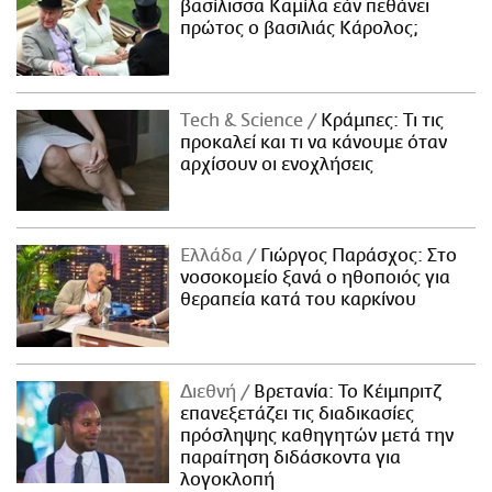
βασίλισσα Καμίλα εάν πεθάνει
πρώτος ο βασιλιάς Κάρολος;
Τech & Science
Κράμπες: Τι τις
προκαλεί και τι να κάνουμε όταν
αρχίσουν οι ενοχλήσεις
Ελλάδα
Γιώργος Παράσχος: Στο
νοσοκομείο ξανά ο ηθοποιός για
θεραπεία κατά του καρκίνου
Διεθνή
Βρετανία: Το Κέιμπριτζ
επανεξετάζει τις διαδικασίες
πρόσληψης καθηγητών μετά την
παραίτηση διδάσκοντα για
λογοκλοπή