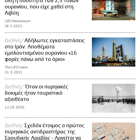
όλη η ποσότητα των 2,5 τόνων
ουρανίου, που είχε χαθεί στη
Λιβύη
LifO Newsroom
24.3.2023
Διεθνή
Αδήλωτες εγκαταστάσεις
στο Ιράν: Αποθέματα
εμπλουτισμένου ουρανίου «16
φορές πάνω από το όριο»
The LiFO team
31.5.2021
Διεθνή
Όταν οι πυρηνικές
δοκιμές ήταν τουριστικό
αξιοθέατο
12.10.2020
Διεθνή
Σχεδόν έτοιμος ο πρώτος
πυρηνικός αντιδραστήρας της
Σαουδικής Αραβίας - Αρνείται να