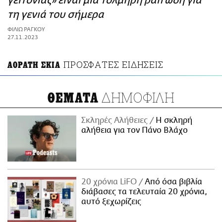
γειτονιάς» είναι μια τολμηρή ραπ ωδή για
ΑΜΠΑ
τη γενιά του σήμερα
PRINT
ΦΙΛΙΩ ΡΑΓΚΟΥ
27.11.2023
ΠΡΟΣΦΑΤΕΣ ΕΙΔΗΣΕΙΣ
ΑΟΡΑΤΗ ΣΚΙΑ
ΔΗΜΟΦΙΛΗ
ΘΕΜΑΤΑ
Σκληρές Αλήθειες
H σκληρή
αλήθεια για τον Πάνο Βλάχο
20 χρόνια LiFO
Από όσα βιβλία
διάβασες τα τελευταία 20 χρόνια,
αυτό ξεχωρίζεις