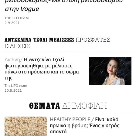
μελισσοκομίας- Με στολή μελισσοκόμου
ΑΜΠΑ
στην Vogue
PRINT
THE LIFO TEAM
2.9.2021
ΠΡΟΣΦΑΤΕΣ
ΑΝΤΖΕΛΙΝΑ ΤΖΟΛΙ ΜΕΛΙΣΣΕΣ
ΕΙΔΗΣΕΙΣ
Διεθνή
Η Αντζελίνα Τζολί
φωτογραφήθηκε με μέλισσες
πάνω στο πρόσωπο και το σώμα
της
The LiFO team
20.5.2021
ΔΗΜΟΦΙΛΗ
ΘΕΜΑΤΑ
HEALTHY PEOPLE
Είναι καλό
πρωινό η βρόμη; Ένας γιατρός
απαντά