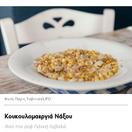
CITY GUIDE
ΑΜΠΑ
PRINT
Φωτο: Πάρις Ταβιτιάν/LIFO
Κουκουλομαεργιά Νάξου
Από τον σεφ Γιάννη Γαβαλά.