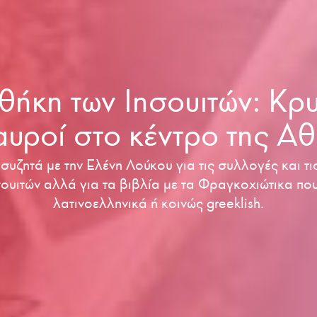
θήκη των Ιησουιτών: Κρ
υροί στο κέντρο της Α
υζητά με την Ελένη Λούκου για τις συλλογές και τις
ουιτών αλλά για τα βιβλία με τα Φραγκοχιώτικα πο
λατινοελληνικά ή κοινώς greeklish.