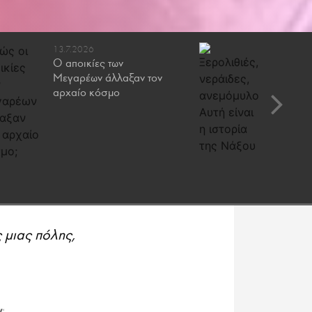
13.7.2026
6.7.2026
Ο αποικίες των
Ξερολιθι
Μεγαρέων άλλαξαν τον
ανεμόμυλ
αρχαίο κόσμο
ιστορία
 μιας πόλης,