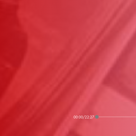
00:00
/
22:27