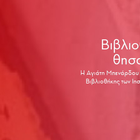
Βιβλιο
θησα
H Αγιάτη Μπενάρδου σ
Βιβλιοθήκης των Ιησ