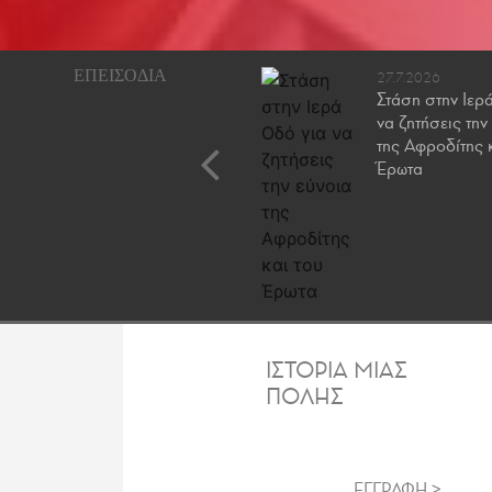
20.4.2026
27.7.2026
Αράχωβα: «Πανηγυράκι
Στάση στην Ιερ
γίνεται ψηλά στον Αϊ
να ζητήσεις την
Γιώργη»
της Αφροδίτης 
Έρωτα
ΙΣΤΟΡΙΑ ΜΙΑΣ
ΠΟΛΗΣ
ΕΓΓΡΑΦΗ >