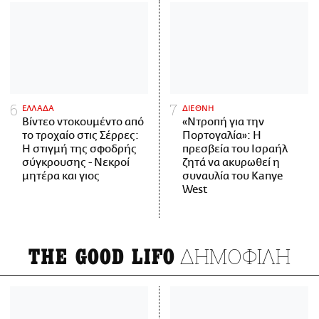
ΕΛΛΑΔΑ
ΔΙΕΘΝΗ
Βίντεο ντοκουμέντο από
«Ντροπή για την
το τροχαίο στις Σέρρες:
Πορτογαλία»: Η
Η στιγμή της σφοδρής
πρεσβεία του Ισραήλ
σύγκρουσης - Νεκροί
ζητά να ακυρωθεί η
μητέρα και γιος
συναυλία του Kanye
West
ΔΗΜΟΦΙΛΗ
THE GOOD LIFO