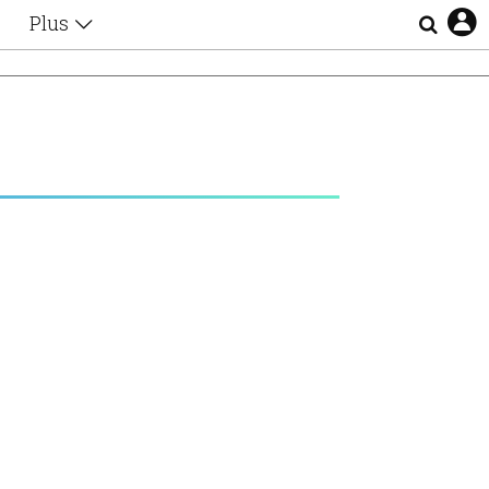
Plus
Θέματα
Συνεντεύξεις
Videos
τα
Αφιερώματα
Ζώδια
Εξομολογήσεις
Blogs
η
Οι Αθηναίοι
Απώλειες
Lgbtqi+
Επιλογές