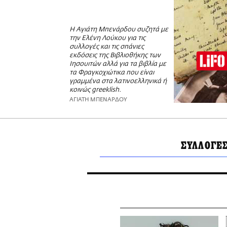
H Αγιάτη Μπενάρδου συζητά με
την Ελένη Λούκου για τις
συλλογές και τις σπάνιες
εκδόσεις της Βιβλιοθήκης των
Ιησουιτών αλλά για τα βιβλία με
τα Φραγκοχιώτικα που είναι
γραμμένα στα λατινοελληνικά ή
κοινώς greeklish.
ΑΓΙΑΤΗ ΜΠΕΝΑΡΔΟΥ
ΣΥΛΛΟΓΕ