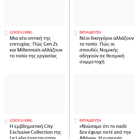
GOOD LIVING
ΕΚΠΑΙΔΕΥΣΗ
Μια νέα οπτική της
Νέοι δικηγόροι αλλάζουν
επιτυχίας: Πώς Gen Zs
το τοπίο: Πώς οι
και Millennials αλλάζουν
σπουδές Νομικής
το τοπίο της εργασίας
οδηγούν σε θεσμική
συμμετοχή
GOOD LIVING
ΕΚΠΑΙΔΕΥΣΗ
Η εμβληματική City
«Νιώσαμε ότι το παιδί
Exclusive Collection της
δεν έφυγε ποτέ από την
Le Labo έρχεται στην
Αθήνα»: Η εμπειρία