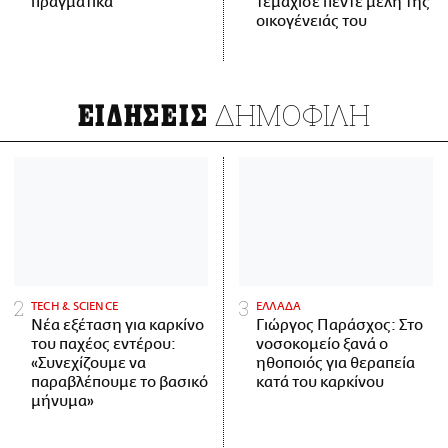
πραγματικά
τεμάχισε πέντε μέλη της
οικογένειάς του
ΔΗΜΟΦΙΛΗ
ΕΙΔΗΣΕΙΣ
ΤECH & SCIENCE
ΕΛΛΑΔΑ
Νέα εξέταση για καρκίνο
Γιώργος Παράσχος: Στο
του παχέος εντέρου:
νοσοκομείο ξανά ο
«Συνεχίζουμε να
ηθοποιός για θεραπεία
παραβλέπουμε το βασικό
κατά του καρκίνου
μήνυμα»