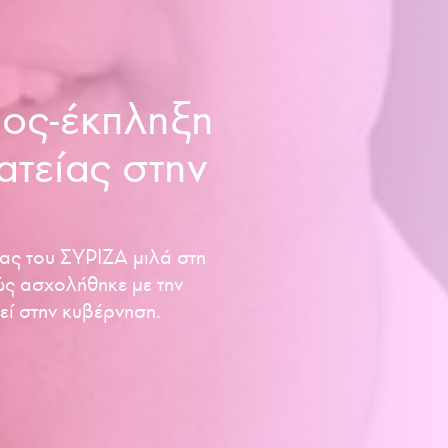
ος-έκπληξη
ατείας στην
ας του ΣΥΡΙΖΑ μιλά στη
πώς ασχολήθηκε με την
εί στην κυβέρνηση.