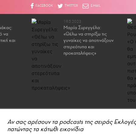
19.5.2023
μάκας:
Μαρία Συρεγγέλα:
ό να
«Θέλω να στηρίξω τις
τική και
γυναίκες να αποτινάξουν
στερεότυπα και
προκαταλήψεις»
Αν σας αρέσουν τα podcasts της σειράς Εκλογές
πατώντας τα κάτωθι εικονίδια