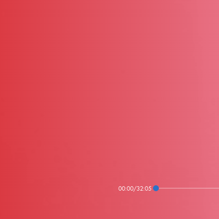
00:00
/
32:05