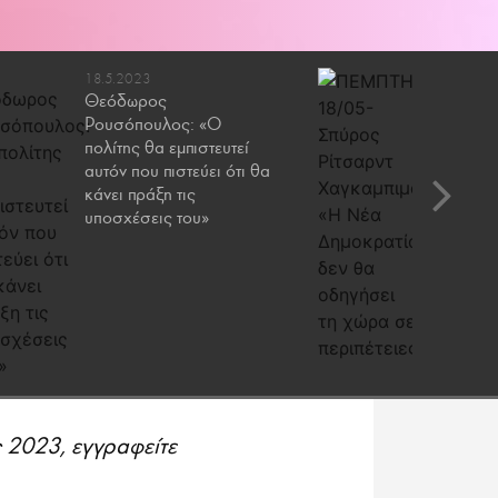
18.5.2023
18.5.202
Θεόδωρος
Σπύρος 
Ρουσόπουλος: «Ο
Χαγκαμπ
πολίτης θα εμπιστευτεί
Δημοκρα
αυτόν που πιστεύει ότι θα
οδηγήσε
κάνει πράξη τις
περιπέτε
υποσχέσεις του»
 2023, εγγραφείτε