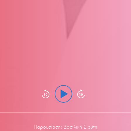
Παρουσίαση:
Βασιλική Σιούτη