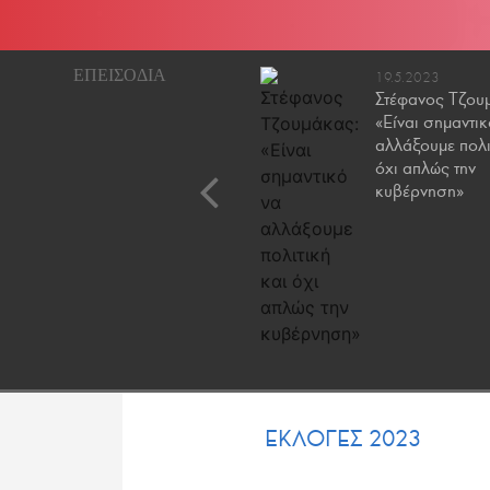
9.5.2023
19.5.2023
Γιώργος Σταμάτης: Οι
Στέφανος Τζου
πολιτικές της Ν.Δ. για
«Είναι σημαντικ
την ενίσχυση της
αλλάξουμε πολι
ορατότητας και της
όχι απλώς την
συμπερίληψης
κυβέρνηση»
ΕΚΛΟΓΕΣ 2023