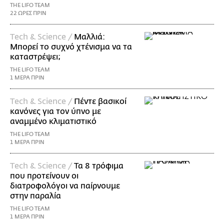
THE LIFO TEAM
22 ΩΡΕΣ ΠΡΙΝ
Τech & Science /
Μαλλιά:
Μπορεί το συχνό χτένισμα να τα
καταστρέψει;
THE LIFO TEAM
1 ΜΕΡΑ ΠΡΙΝ
Τech & Science /
Πέντε βασικοί
κανόνες για τον ύπνο με
αναμμένο κλιματιστικό
THE LIFO TEAM
1 ΜΕΡΑ ΠΡΙΝ
Τech & Science /
Τα 8 τρόφιμα
που προτείνουν οι
διατροφολόγοι να παίρνουμε
στην παραλία
THE LIFO TEAM
1 ΜΕΡΑ ΠΡΙΝ