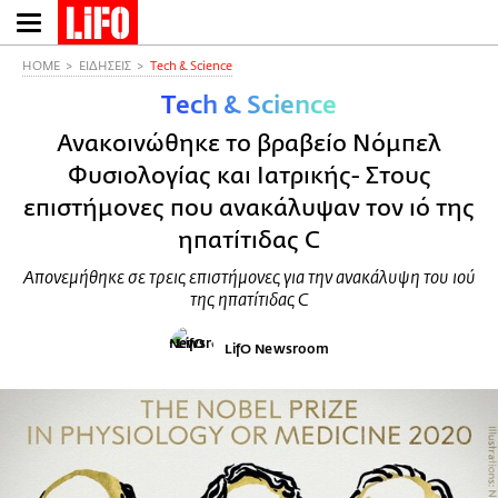
Παράκαμψη
προς
το
HOME
ΕΙΔΗΣΕΙΣ
Τech & Science
κυρίως
Τech & Science
περιεχόμενο
Ανακοινώθηκε το βραβείο Νόμπελ
Φυσιολογίας και Ιατρικής- Στους
επιστήμονες που ανακάλυψαν τον ιό της
ηπατίτιδας C
Απονεμήθηκε σε τρεις επιστήμονες για την ανακάλυψη του ιού
της ηπατίτιδας C
LifO Newsroom