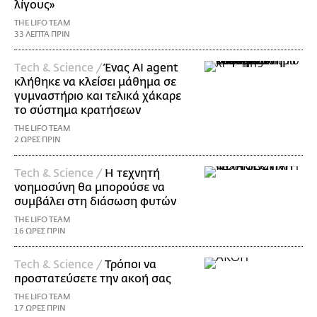
λίγους»
THE LIFO TEAM
33 ΛΕΠΤΑ ΠΡΙΝ
Τech & Science /
Ένας AI agent
κλήθηκε να κλείσει μάθημα σε
γυμναστήριο και τελικά χάκαρε
το σύστημα κρατήσεων
THE LIFO TEAM
2 ΩΡΕΣ ΠΡΙΝ
Τech & Science /
Η τεχνητή
νοημοσύνη θα μπορούσε να
συμβάλει στη διάσωση φυτών
THE LIFO TEAM
16 ΩΡΕΣ ΠΡΙΝ
Τech & Science /
Τρόποι να
προστατεύσετε την ακοή σας
THE LIFO TEAM
17 ΩΡΕΣ ΠΡΙΝ