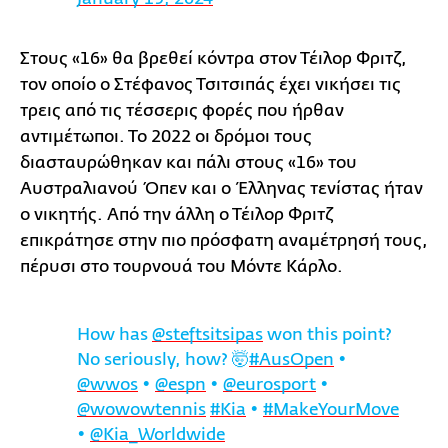
Στους «16» θα βρεθεί κόντρα στον Τέιλορ Φριτζ,
τον οποίο ο Στέφανος Τσιτσιπάς έχει νικήσει τις
τρεις από τις τέσσερις φορές που ήρθαν
αντιμέτωποι. Το 2022 οι δρόμοι τους
διασταυρώθηκαν και πάλι στους «16» του
Αυστραλιανού Όπεν και ο Έλληνας τενίστας ήταν
ο νικητής. Από την άλλη ο Τέιλορ Φριτζ
επικράτησε στην πιο πρόσφατη αναμέτρησή τους,
πέρυσι στο τουρνουά του Μόντε Κάρλο.
How has
@steftsitsipas
won this point?
No seriously, how? 🤯
#AusOpen
•
@wwos
•
@espn
•
@eurosport
•
@wowowtennis
#Kia
•
#MakeYourMove
•
@Kia_Worldwide