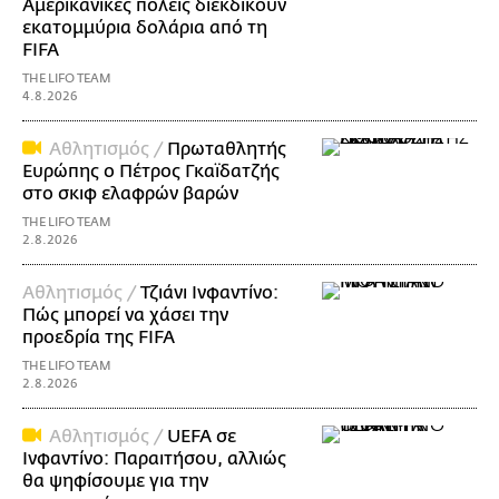
Αμερικανικές πόλεις διεκδικούν
εκατομμύρια δολάρια από τη
FIFA
THE LIFO TEAM
4.8.2026
Αθλητισμός /
Πρωταθλητής
Ευρώπης ο Πέτρος Γκαϊδατζής
στο σκιφ ελαφρών βαρών
THE LIFO TEAM
2.8.2026
Αθλητισμός /
Τζιάνι Ινφαντίνο:
Πώς μπορεί να χάσει την
προεδρία της FIFA
THE LIFO TEAM
2.8.2026
Αθλητισμός /
UEFA σε
Ινφαντίνο: Παραιτήσου, αλλιώς
θα ψηφίσουμε για την