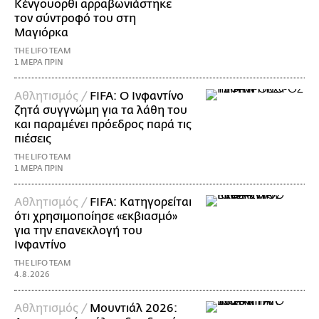
Κένγουορθι αρραβωνιάστηκε
τον σύντροφό του στη
Μαγιόρκα
THE LIFO TEAM
1 ΜΕΡΑ ΠΡΙΝ
Αθλητισμός /
FIFA: Ο Ινφαντίνο
ζητά συγγνώμη για τα λάθη του
και παραμένει πρόεδρος παρά τις
πιέσεις
THE LIFO TEAM
1 ΜΕΡΑ ΠΡΙΝ
Αθλητισμός /
FIFA: Κατηγορείται
ότι χρησιμοποίησε «εκβιασμό»
για την επανεκλογή του
Ινφαντίνο
THE LIFO TEAM
4.8.2026
Αθλητισμός /
Μουντιάλ 2026: