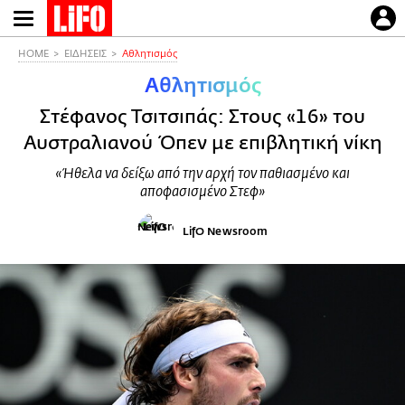
Παράκαμψη
προς
το
HOME
ΕΙΔΗΣΕΙΣ
Αθλητισμός
κυρίως
Αθλητισμός
περιεχόμενο
Στέφανος Τσιτσιπάς: Στους «16» του
Αυστραλιανού Όπεν με επιβλητική νίκη
«Ήθελα να δείξω από την αρχή τον παθιασμένο και
αποφασισμένο Στεφ»
LifO Newsroom