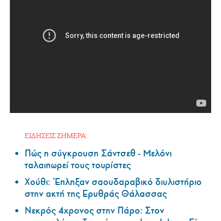
ΕΙΔΗΣΕΙΣ ΣΗΜΕΡΑ:
Πώς η σύγκρουση Σάντσεθ - Μελόνι
ταλαιπωρεί τους τουρίστες
Χούθι: Έπληξαν σαουδαραβικό διυλιστήριο
στην ακτή της Ερυθράς Θάλασσας
Νεκρός 4χρονος στην Πάρο: Στον