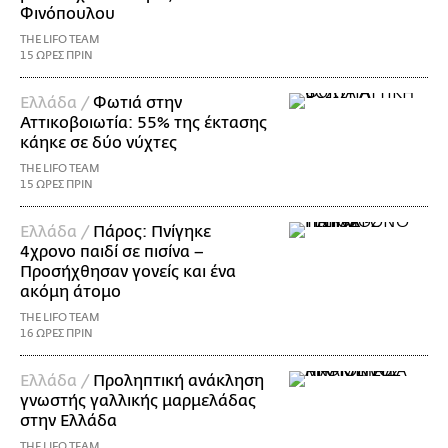
Φινόπουλου
THE LIFO TEAM
15 ΩΡΕΣ ΠΡΙΝ
Ελλάδα /
Φωτιά στην
Αττικοβοιωτία: 55% της έκτασης
κάηκε σε δύο νύχτες
THE LIFO TEAM
15 ΩΡΕΣ ΠΡΙΝ
Ελλάδα /
Πάρος: Πνίγηκε
4χρονο παιδί σε πισίνα –
Προσήχθησαν γονείς και ένα
ακόμη άτομο
THE LIFO TEAM
16 ΩΡΕΣ ΠΡΙΝ
Ελλάδα /
Προληπτική ανάκληση
γνωστής γαλλικής μαρμελάδας
στην Ελλάδα
THE LIFO TEAM