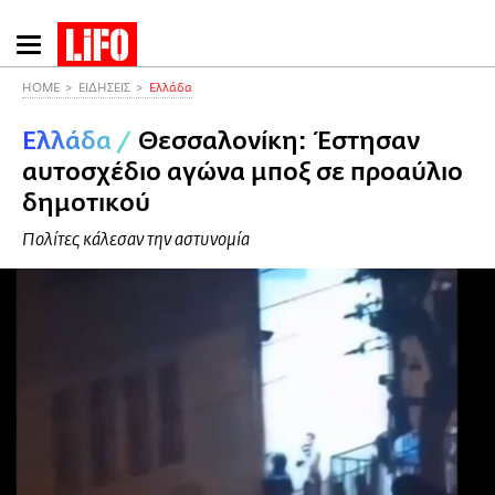
Παράκαμψη
προς
το
HOME
ΕΙΔΗΣΕΙΣ
Ελλάδα
κυρίως
Ελλάδα
/
Θεσσαλονίκη: Έστησαν
περιεχόμενο
αυτοσχέδιο αγώνα μποξ σε προαύλιο
δημοτικού
Πολίτες κάλεσαν την αστυνομία