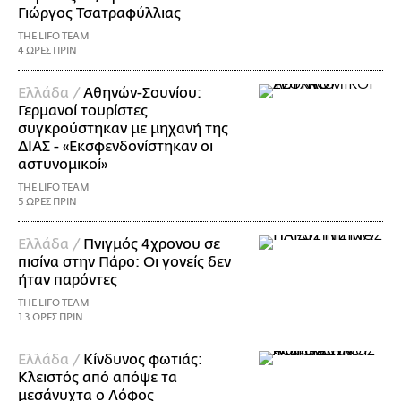
Γιώργος Τσατραφύλλιας
THE LIFO TEAM
4 ΩΡΕΣ ΠΡΙΝ
Ελλάδα /
Αθηνών-Σουνίου:
Γερμανοί τουρίστες
συγκρούστηκαν με μηχανή της
ΔΙΑΣ - «Εκσφενδονίστηκαν οι
αστυνομικοί»
THE LIFO TEAM
5 ΩΡΕΣ ΠΡΙΝ
Ελλάδα /
Πνιγμός 4χρονου σε
πισίνα στην Πάρο: Οι γονείς δεν
ήταν παρόντες
THE LIFO TEAM
13 ΩΡΕΣ ΠΡΙΝ
Ελλάδα /
Κίνδυνος φωτιάς:
Κλειστός από απόψε τα
μεσάνυχτα ο Λόφος