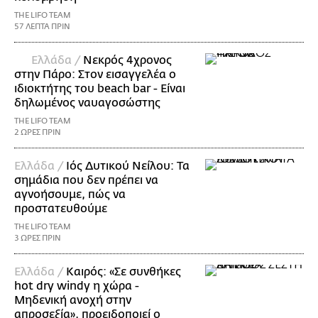
THE LIFO TEAM
57 ΛΕΠΤΑ ΠΡΙΝ
Ελλάδα /
Νεκρός 4χρονος
στην Πάρο: Στον εισαγγελέα ο
ιδιοκτήτης του beach bar - Είναι
δηλωμένος ναυαγοσώστης
THE LIFO TEAM
2 ΩΡΕΣ ΠΡΙΝ
Ελλάδα /
Ιός Δυτικού Νείλου: Τα
σημάδια που δεν πρέπει να
αγνοήσουμε, πώς να
προστατευθούμε
THE LIFO TEAM
3 ΩΡΕΣ ΠΡΙΝ
Ελλάδα /
Καιρός: «Σε συνθήκες
hot dry windy η χώρα -
Μηδενική ανοχή στην
απροσεξία», προειδοποιεί ο