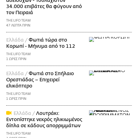
αδειούχων - Τουλάχιστον
34.000 επιβάτες θα φύγουν από
τον Πειραιά
THE LIFO TEAM
47 ΛΕΠΤΑ ΠΡΙΝ
Ελλάδα /
Φωτιά τώρα στο
Κορωπί - Μήνυμα από το 112
THE LIFO TEAM
1 ΩΡΕΣ ΠΡΙΝ
Ελλάδα /
Φωτιά στο Σπήλαιο
Ορεστιάδας – Επιχειρεί
ελικόπτερο
THE LIFO TEAM
1 ΩΡΕΣ ΠΡΙΝ
Ελλάδα /
Λουτράκι:
Εντοπίστηκε νεκρός ηλικιωμένος
δίπλα σε κάδους απορριμμάτων
THE LIFO TEAM