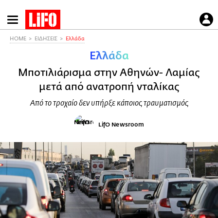
Παράκαμψη
προς
το
HOME
ΕΙΔΗΣΕΙΣ
Ελλάδα
κυρίως
Ελλάδα
περιεχόμενο
Μποτιλιάρισμα στην Αθηνών- Λαμίας
μετά από ανατροπή νταλίκας
Από το τροχαίο δεν υπήρξε κάποιος τραυματισμός
LifO Newsroom