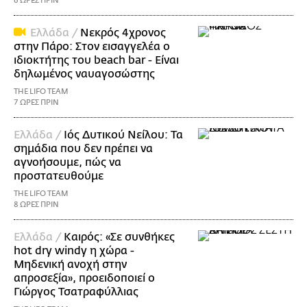
6 ΩΡΕΣ ΠΡΙΝ
Ελλάδα /
Νεκρός 4χρονος
στην Πάρο: Στον εισαγγελέα ο
ιδιοκτήτης του beach bar - Είναι
δηλωμένος ναυαγοσώστης
THE LIFO TEAM
7 ΩΡΕΣ ΠΡΙΝ
Ελλάδα /
Ιός Δυτικού Νείλου: Τα
σημάδια που δεν πρέπει να
αγνοήσουμε, πώς να
προστατευθούμε
THE LIFO TEAM
8 ΩΡΕΣ ΠΡΙΝ
Ελλάδα /
Καιρός: «Σε συνθήκες
hot dry windy η χώρα -
Μηδενική ανοχή στην
απροσεξία», προειδοποιεί ο
Γιώργος Τσατραφύλλιας