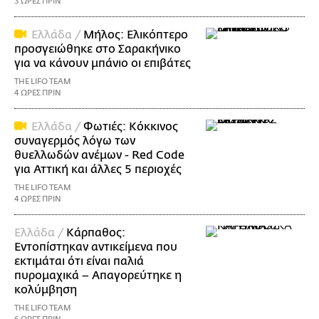
3 ΩΡΕΣ ΠΡΙΝ
Ελλάδα /
Μήλος: Ελικόπτερο
προσγειώθηκε στο Σαρακήνικο
για να κάνουν μπάνιο οι επιβάτες
THE LIFO TEAM
4 ΩΡΕΣ ΠΡΙΝ
Ελλάδα /
Φωτιές: Κόκκινος
συναγερμός λόγω των
θυελλωδών ανέμων - Red Code
για Αττική και άλλες 5 περιοχές
THE LIFO TEAM
4 ΩΡΕΣ ΠΡΙΝ
Ελλάδα /
Κάρπαθος:
Εντοπίστηκαν αντικείμενα που
εκτιμάται ότι είναι παλιά
πυρομαχικά – Απαγορεύτηκε η
κολύμβηση
THE LIFO TEAM