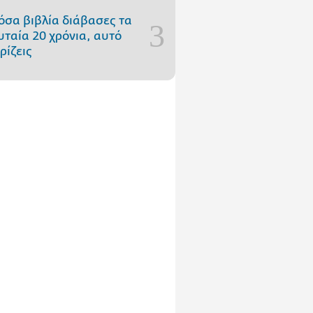
όσα βιβλία διάβασες τα
υταία 20 χρόνια, αυτό
ρίζεις