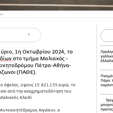
ssi
0
ύριο, 1η Οκτωβρίου 2024, το
Προληπ
γαλλικ
οδίων
στο τμήμα Μαλιακός -
Ελλάδ
οκινητοδρόμου Πάτρα-Αθήνα-
ύζωνοι (ΠΑΘΕ).
Πνιγμό
Πάρο: Ο
το όφελος, ύψους 15.821.155 ευρώ, το
παρόντ
όσιο από την αναχρηματοδότηση του
Μαλιακός-Κλειδί.
Τροχ
μπορού
πρώτες
«Αυτοκινητόδρομος Αιγαίου», ο