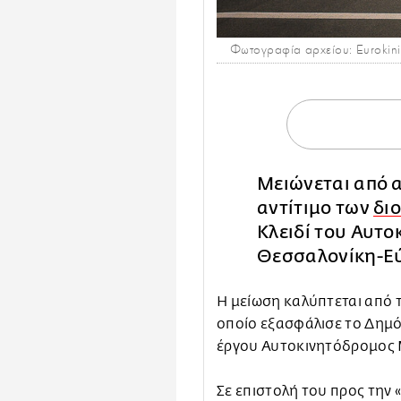
Φωτογραφία αρχείου: Eurokini
Μειώνεται από α
αντίτιμο των
δι
Κλειδί του Αυτ
Θεσσαλονίκη-Ε
Η μείωση καλύπτεται από 
οποίο εξασφάλισε το Δημ
έργου Αυτοκινητόδρομος 
Σε επιστολή του προς την 