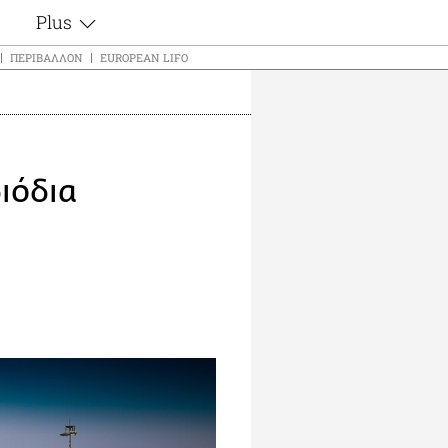
Plus
ς
Θέματα
ΠΕΡΙΒΆΛΛΟΝ
EUROPEAN LIFO
Συνεντεύξεις
ς
Videos
τα
Αφιερώματα
t
Ζώδια
ιόδια
Εξομολογήσεις
Blogs
μη
Οι Αθηναίοι
ς
Απώλειες
Lgbtqi+
Επιλογές