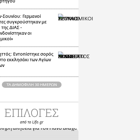
ρτηγού
-Σουνίου: Γερμανοί
τες συγκρούστηκαν με
της ΔΙΑΣ -
νδονίστηκαν οι
μικοί»
ττός: Εντοπίστηκε σορός
στο εκκλησάκι των Αγίων
ων
ΤΑ ΔΗΜΟΦΙΛΗ 30 ΗΜΕΡΩΝ
ΕΠΙΛΟΓΕΣ
από το Lifo.gr