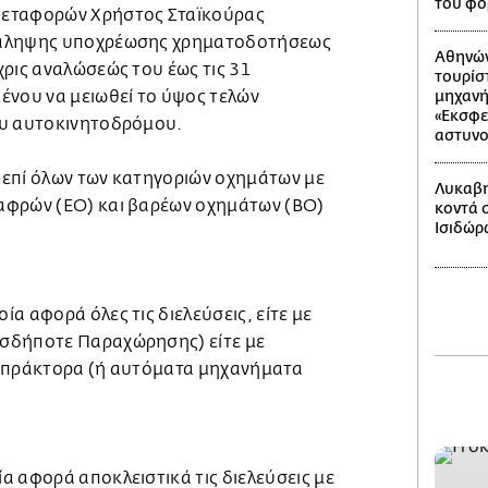
του φο
Μεταφορών Χρήστος Σταϊκούρας
νάληψης υποχρέωσης χρηματοδοτήσεως
Αθηνών
χρις αναλώσεώς του έως τις 31
τουρίσ
ένου να μειωθεί το ύψος τελών
μηχανή 
«Εκσφε
ου αυτοκινητοδρόμου.
αστυνο
επί όλων των κατηγοριών οχημάτων με
Λυκαβη
αφρών (ΕΟ) και βαρέων οχημάτων (ΒΟ)
κοντά 
Ισιδώρ
α αφορά όλες τις διελεύσεις, είτε με
σδήποτε Παραχώρησης) είτε με
ισπράκτορα (ή αυτόματα μηχανήματα
α αφορά αποκλειστικά τις διελεύσεις με