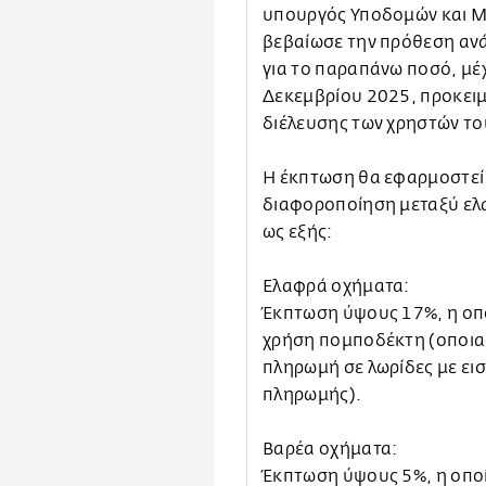
υπουργός Υποδομών και 
βεβαίωσε την πρόθεση α
για το παραπάνω ποσό, μέ
Δεκεμβρίου 2025, προκειμ
διέλευσης των χρηστών τ
Η έκπτωση θα εφαρμοστεί 
διαφοροποίηση μεταξύ ελ
ως εξής:
Ελαφρά οχήματα:
Έκπτωση ύψους 17%, η οποί
χρήση πομποδέκτη (οποια
πληρωμή σε λωρίδες με ε
πληρωμής).
Βαρέα οχήματα:
Έκπτωση ύψους 5%, η οποί