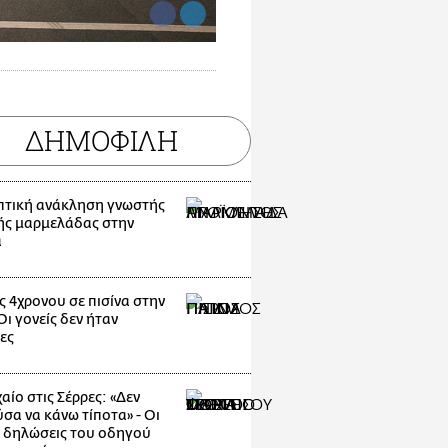
ΔΗΜΟΦΙΛΗ
τική ανάκληση γνωστής
ής μαρμελάδας στην
α
ς 4χρονου σε πισίνα στην
ι γονείς δεν ήταν
ες
αίο στις Σέρρες: «Δεν
σα να κάνω τίποτα» - Οι
 δηλώσεις του οδηγού