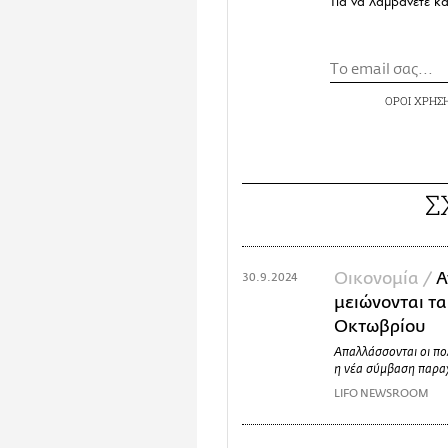
Για να λαμβάνετε κ
ΟΡΟΙ ΧΡΗΣ
Σ
Οικονομία /
Α
30.9.2024
μειώνονται τα
Οκτωβρίου
Απαλλάσσονται οι πο
η νέα σύμβαση παρ
LIFO NEWSROOM