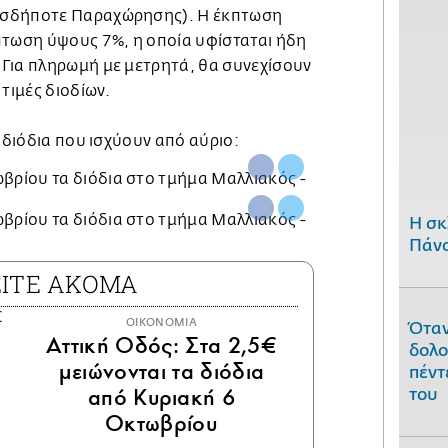
ασδήποτε Παραχώρησης). Η έκπτωση
πτωση ύψους 7%, η οποία υφίσταται ήδη
Για πληρωμή με μετρητά, θα συνεχίσουν
τιμές διοδίων.
α διόδια που ισχύουν από αύριο:
H σκ
Πάνο
ΕΙΤΕ ΑΚΟΜΑ
ΟΙΚΟΝΟΜΙΑ
Όταν
Αττική Οδός: Στα 2,5€
δολο
μειώνονται τα διόδια
πέντ
από Κυριακή 6
του
Οκτωβρίου