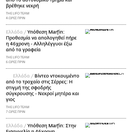
βρέθηκε νεκρή
THE LIFO TEAM
4 ΩΡΕΣ ΠΡΙΝ
Ελλάδα /
Υπόθεση Marfin:
Προθεσμία να απολογηθεί πήρε
η 46χρονη - Αλληλέγγυοι έξω
από τα γραφεία
THE LIFO TEAM
6 ΩΡΕΣ ΠΡΙΝ
Ελλάδα /
Βίντεο ντοκουμέντο
από το τροχαίο στις Σέρρες: Η
στιγμή της σφοδρής
σύγκρουσης - Νεκροί μητέρα και
γιος
THE LIFO TEAM
7 ΩΡΕΣ ΠΡΙΝ
Ελλάδα /
Υπόθεση Marfin: Στην
Εισαγγελία η 46χρονη