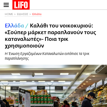
Παράκαμψη
προς
το
HOME
ΕΙΔΗΣΕΙΣ
Ελλάδα
κυρίως
Ελλάδα
/
Καλάθι του νοικοκυριού:
περιεχόμενο
«Σούπερ μάρκετ παραπλανούν τους
καταναλωτές»- Ποια τρικ
χρησιμοποιούν
Η Ένωση Εργαζομένων Καταναλωτών εντόπισε τα τρικ
παραπλάνησης