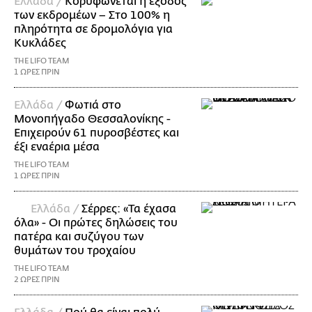
Ελλάδα /
Κορυφώνεται η έξοδος
των εκδρομέων – Στο 100% η
πληρότητα σε δρομολόγια για
Κυκλάδες
THE LIFO TEAM
1 ΩΡΕΣ ΠΡΙΝ
Ελλάδα /
Φωτιά στο
Μονοπήγαδο Θεσσαλονίκης -
Επιχειρούν 61 πυροσβέστες και
έξι εναέρια μέσα
THE LIFO TEAM
1 ΩΡΕΣ ΠΡΙΝ
Ελλάδα /
Σέρρες: «Τα έχασα
όλα» - Οι πρώτες δηλώσεις του
πατέρα και συζύγου των
θυμάτων του τροχαίου
THE LIFO TEAM
2 ΩΡΕΣ ΠΡΙΝ