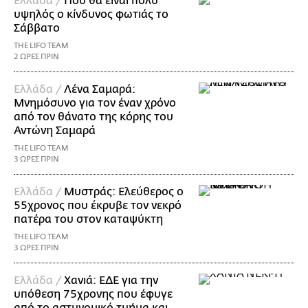
Ελλάδα /
Πού θα είναι πολύ
υψηλός ο κίνδυνος φωτιάς το
Σάββατο
THE LIFO TEAM
2 ΩΡΕΣ ΠΡΙΝ
Ελλάδα /
Λένα Σαμαρά:
Μνημόσυνο για τον έναν χρόνο
από τον θάνατο της κόρης του
Αντώνη Σαμαρά
THE LIFO TEAM
3 ΩΡΕΣ ΠΡΙΝ
Ελλάδα /
Μυστράς: Ελεύθερος ο
55χρονος που έκρυβε τον νεκρό
πατέρα του στον καταψύκτη
THE LIFO TEAM
3 ΩΡΕΣ ΠΡΙΝ
Ελλάδα /
Χανιά: ΕΔΕ για την
υπόθεση 75χρονης που έφυγε
από το αστυνομικό τμήμα και