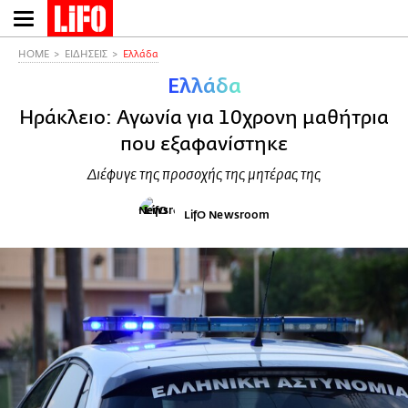
Παράκαμψη
προς
το
HOME
ΕΙΔΗΣΕΙΣ
Ελλάδα
κυρίως
Ελλάδα
περιεχόμενο
Ηράκλειο: Αγωνία για 10χρονη μαθήτρια
που εξαφανίστηκε
Διέφυγε της προσοχής της μητέρας της
LifO Newsroom