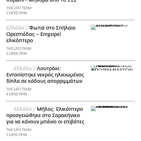
Κορωπί - Μήνυμα από το 112
THE LIFO TEAM
2 ΩΡΕΣ ΠΡΙΝ
Ελλάδα /
Φωτιά στο Σπήλαιο
Ορεστιάδας – Επιχειρεί
ελικόπτερο
THE LIFO TEAM
2 ΩΡΕΣ ΠΡΙΝ
Ελλάδα /
Λουτράκι:
Εντοπίστηκε νεκρός ηλικιωμένος
δίπλα σε κάδους απορριμμάτων
THE LIFO TEAM
4 ΩΡΕΣ ΠΡΙΝ
Ελλάδα /
Μήλος: Ελικόπτερο
προσγειώθηκε στο Σαρακήνικο
για να κάνουν μπάνιο οι επιβάτες
THE LIFO TEAM
5 ΩΡΕΣ ΠΡΙΝ