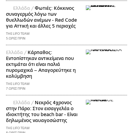
Ελλάδα /
Φωτιές: Κόκκινος
συναγερμός λόγω των
θυελλωδών ανέμων - Red Code
για Αττική και άλλες 5 περιοχές
THE LIFO TEAM
5 ΩΡΕΣ ΠΡΙΝ
Ελλάδα /
Κάρπαθος:
Εντοπίστηκαν αντικείμενα που
εκτιμάται ότι είναι παλιά
πυρομαχικά – Απαγορεύτηκε η
κολύμβηση
THE LIFO TEAM
7 ΩΡΕΣ ΠΡΙΝ
Ελλάδα /
Νεκρός 4χρονος
στην Πάρο: Στον εισαγγελέα ο
ιδιοκτήτης του beach bar - Είναι
δηλωμένος ναυαγοσώστης
THE LIFO TEAM
8 ΩΡΕΣ ΠΡΙΝ