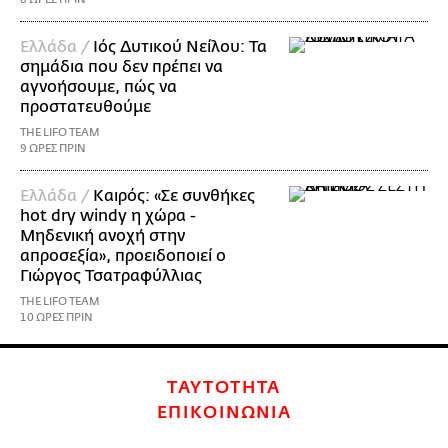
Ελλάδα /
Ιός Δυτικού Νείλου: Τα
σημάδια που δεν πρέπει να
αγνοήσουμε, πώς να
προστατευθούμε
THE LIFO TEAM
9 ΩΡΕΣ ΠΡΙΝ
Ελλάδα /
Καιρός: «Σε συνθήκες
hot dry windy η χώρα -
Μηδενική ανοχή στην
απροσεξία», προειδοποιεί ο
Γιώργος Τσατραφύλλιας
THE LIFO TEAM
10 ΩΡΕΣ ΠΡΙΝ
ΤΑΥΤΟΤΗΤΑ
ΕΠΙΚΟΙΝΩΝΙΑ