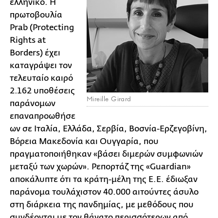
ελληνικό. Η
πρωτοβουλία
Prab (Protecting
Rights at
Borders) έχει
καταγράψει τον
τελευταίο καιρό
2.162 υποθέσεις
Mireille Girard
παράνομων
επαναπροωθήσε
ων σε Ιταλία, Ελλάδα, Σερβία, Βοσνία-Ερζεγοβίνη,
Βόρεια Μακεδονία και Ουγγαρία, που
πραγματοποιήθηκαν «βάσει διμερών συμφωνιών
μεταξύ των χωρών». Ρεπορτάζ της «Guardian»
αποκάλυπτε ότι τα κράτη-μέλη της Ε.Ε. έδιωξαν
παράνομα τουλάχιστον 40.000 αιτούντες άσυλο
στη διάρκεια της πανδημίας, με μεθόδους που
συνδέονται με τον θάνατο περισσότερων από