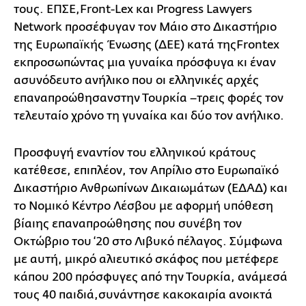
τους. ΕΠΣΕ,Front-Lex και Progress Lawyers
Network προσέφυγαν τον Μάιο στο Δικαστήριο
της Ευρωπαϊκής Ένωσης (ΔΕΕ) κατά τηςFrontex
εκπροσωπώντας μια γυναίκα πρόσφυγα κι έναν
ασυνόδευτο ανήλικο που οι ελληνικές αρχές
επαναπροώθησανστην Τουρκία –τρεις φορές τον
τελευταίο χρόνο τη γυναίκα και δύο τον ανήλικο.
Προσφυγή εναντίον του ελληνικού κράτους
κατέθεσε, επιπλέον, τον Απρίλιο στο Ευρωπαϊκό
Δικαστήριο Ανθρωπίνων Δικαιωμάτων (ΕΔΑΔ) και
το Νομικό Κέντρο Λέσβου με αφορμή υπόθεση
βίαιης επαναπροώθησης που συνέβη τον
Οκτώβριο του ‘20 στο Λιβυκό πέλαγος. Σύμφωνα
με αυτή, μικρό αλιευτικό σκάφος που μετέφερε
κάπου 200 πρόσφυγες από την Τουρκία, ανάμεσά
τους 40 παιδιά,συνάντησε κακοκαιρία ανοικτά