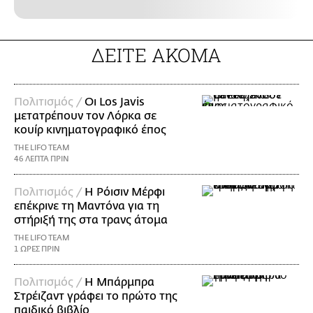
ΔΕΙΤΕ ΑΚΟΜΑ
Πολιτισμός /
Οι Los Javis
μετατρέπουν τον Λόρκα σε
κουίρ κινηματογραφικό έπος
THE LIFO TEAM
46 ΛΕΠΤΑ ΠΡΙΝ
Πολιτισμός /
Η Ρόισιν Μέρφι
επέκρινε τη Μαντόνα για τη
στήριξή της στα τρανς άτομα
THE LIFO TEAM
1 ΩΡΕΣ ΠΡΙΝ
Πολιτισμός /
Η Μπάρμπρα
Στρέιζαντ γράφει το πρώτο της
παιδικό βιβλίο