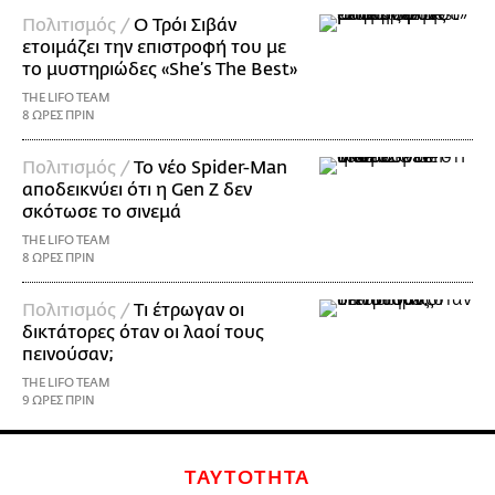
Πολιτισμός /
Ο Τρόι Σιβάν
ετοιμάζει την επιστροφή του με
το μυστηριώδες «She’s The Best»
THE LIFO TEAM
8 ΩΡΕΣ ΠΡΙΝ
Πολιτισμός /
Το νέο Spider-Man
αποδεικνύει ότι η Gen Z δεν
σκότωσε το σινεμά
THE LIFO TEAM
8 ΩΡΕΣ ΠΡΙΝ
Πολιτισμός /
Τι έτρωγαν οι
δικτάτορες όταν οι λαοί τους
πεινούσαν;
THE LIFO TEAM
9 ΩΡΕΣ ΠΡΙΝ
ΤΑΥΤΟΤΗΤΑ