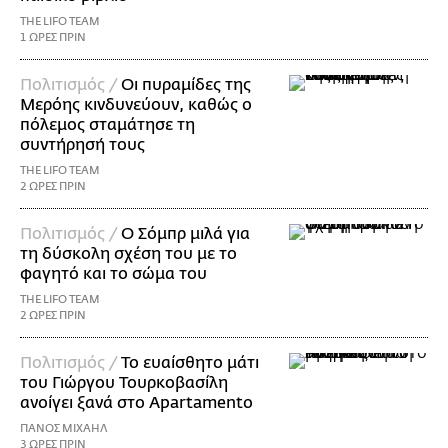
THE LIFO TEAM
1 ΩΡΕΣ ΠΡΙΝ
Πολιτισμός /
Οι πυραμίδες της
Μερόης κινδυνεύουν, καθώς ο
πόλεμος σταμάτησε τη
συντήρησή τους
THE LIFO TEAM
2 ΩΡΕΣ ΠΡΙΝ
Πολιτισμός /
Ο Σόμπρ μιλά για
τη δύσκολη σχέση του με το
φαγητό και το σώμα του
THE LIFO TEAM
2 ΩΡΕΣ ΠΡΙΝ
Πολιτισμός /
Το ευαίσθητο μάτι
του Γιώργου Τουρκοβασίλη
ανοίγει ξανά στο Apartamento
ΠΑΝΟΣ ΜΙΧΑΗΛ
3 ΩΡΕΣ ΠΡΙΝ