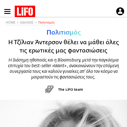
Παράκαμψη
προς
το
HOME
ΕΙΔΗΣΕΙΣ
Πολιτισμός
κυρίως
Πολιτισμός
περιεχόμενο
Η Τζίλιαν Άντερσον θέλει να μάθει όλες
τις ερωτικές μας φαντασιώσεις
Η διάσημη ηθοποιός και η Bloomsbury, μετά την παγκόσμια
επιτυχία του best-seller «Want» , ανακοινώνουν την επόμενη
συνεργασία τους και καλούν γυναίκες απ' όλο τον κόσμο να
μοιραστούν τις φαντασιώσεις τους.
The LiFO team