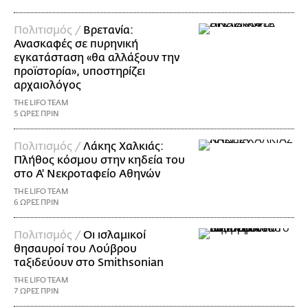
Πολιτισμός /
Βρετανία:
Ανασκαφές σε πυρηνική
εγκατάσταση «θα αλλάξουν την
προϊστορία», υποστηρίζει
αρχαιολόγος
THE LIFO TEAM
5 ΩΡΕΣ ΠΡΙΝ
Πολιτισμός /
Λάκης Χαλκιάς:
Πλήθος κόσμου στην κηδεία του
στο Α' Νεκροταφείο Αθηνών
THE LIFO TEAM
6 ΩΡΕΣ ΠΡΙΝ
Πολιτισμός /
Οι ισλαμικοί
θησαυροί του Λούβρου
ταξιδεύουν στο Smithsonian
THE LIFO TEAM
7 ΩΡΕΣ ΠΡΙΝ