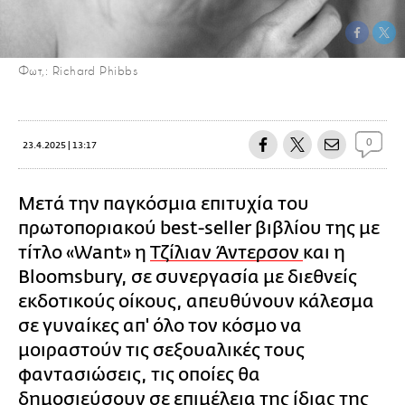
Φωτ,: Richard Phibbs
0
23.4.2025 | 13:17
Μετά την παγκόσμια επιτυχία του
πρωτοποριακού best-seller βιβλίου της με
τίτλο «Want» η
Τζίλιαν Άντερσον
και η
Bloomsbury, σε συνεργασία με διεθνείς
εκδοτικούς οίκους, απευθύνουν κάλεσμα
σε γυναίκες απ' όλο τον κόσμο να
μοιραστούν τις σεξουαλικές τους
φαντασιώσεις, τις οποίες θα
δημοσιεύσουν σε επιμέλεια της ίδιας της