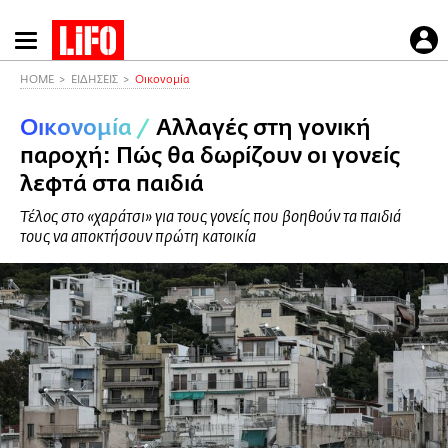
Παράκαμψη
προς
το
HOME
ΕΙΔΗΣΕΙΣ
Οικονομία
κυρίως
Οικονομία
/
Αλλαγές στη γονική
περιεχόμενο
παροχή: Πώς θα δωρίζουν οι γονείς
λεφτά στα παιδιά
Τέλος στο «χαράτσι» για τους γονείς που βοηθούν τα παιδιά
τους να αποκτήσουν πρώτη κατοικία