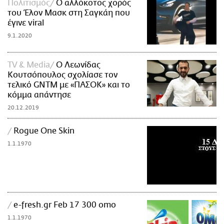
Πολιτισμός
Ο αλλόκοτος χορός
του Έλον Μασκ στη Σαγκάη που
έγινε viral
9.1.2020
TV & Media
Ο Λεωνίδας
Κουτσόπουλος σχολίασε τον
τελικό GNTM με «ΠΑΣΟΚ» και το
κόμμα απάντησε
20.12.2019
Rogue One Skin
Image
1.1.1970
e-fresh.gr Feb 17 300 omo
Image
1.1.1970