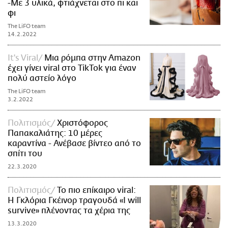
-Με 3 υλικά, φτιάχνεται στο πι και
φι
The LiFO team
14.2.2022
It's Viral
Μια ρόμπα στην Amazon
έχει γίνει viral στο TikTok για έναν
πολύ αστείο λόγο
The LiFO team
3.2.2022
Πολιτισμός
Χριστόφορος
Παπακαλιάτης: 10 μέρες
καραντίνα - Ανέβασε βίντεο από το
σπίτι του
22.3.2020
Πολιτισμός
Το πιο επίκαιρο viral:
Η Γκλόρια Γκέινορ τραγουδά «I will
survive» πλένοντας τα χέρια της
13.3.2020