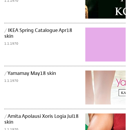
1.1.1970
IKEA Spring Catalogue Apr18
Image
skin
1.1.1970
Yamamay May18 skin
Image
1.1.1970
Amita Apolausi Xoris Logia Jul18
Image
skin
1.1.1970