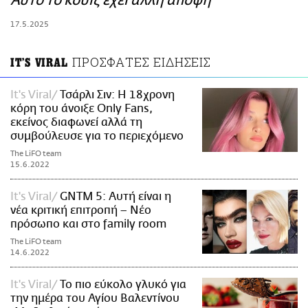
Αυτό το κουίζ έχει άλλη άποψη
ΑΜΠΑ
17.5.2025
PRINT
ΠΡΟΣΦΑΤΕΣ ΕΙΔΗΣΕΙΣ
IT'S VIRAL
It's Viral
Τσάρλι Σιν: Η 18χρονη
κόρη του άνοιξε Only Fans,
εκείνος διαφωνεί αλλά τη
συμβούλευσε για το περιεχόμενο
The LiFO team
15.6.2022
It's Viral
GNTM 5: Αυτή είναι η
νέα κριτική επιτροπή – Νέο
πρόσωπο και στο family room
The LiFO team
14.6.2022
It's Viral
Το πιο εύκολο γλυκό για
την ημέρα του Αγίου Βαλεντίνου