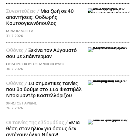
Συνεντεύξεις /
Μια ζωή σε 40
απαντήσεις: Θοδωρής
Kουτσογιαννόπουλος
ΜΙΝΑ ΚΑΛΟΓΕΡΑ
31.7.2026
Οθόνες /
Ξεκίνα τον Αύγουστό
σου με Σπάιντερμαν
ΘΟΔΩΡΗΣ ΚΟΥΤΣΟΓΙΑΝΝΟΠΟΥΛΟΣ
30.7.2026
Οθόνες /
10 σημαντικές ταινίες
που θα δούμε στο 11ο Φεστιβάλ
Ντοκιμαντέρ Καστελλόριζου
ΧΡΗΣΤΟΣ ΠΑΡΙΔΗΣ
26.7.2026
Οι ταινίες της εβδομάδας /
«Μια
θέση στον ήλιο» για όσους δεν
αντέχουν άλλο Νόλαν!