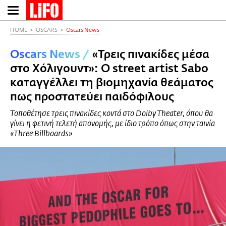
Παράκαμψη
προς
το
HOME
OSCARS
Oscars News
κυρίως
Oscars News
/
«Τρεις πινακίδες μέσα
περιεχόμενο
στο Χόλιγουντ»: Ο street artist Sabo
καταγγέλλει τη βιομηχανία θεάματος
πως προστατεύει παιδόφιλους
Τοποθέτησε τρεις πινακίδες κοντά στο Dolby Theater, όπου θα
γίνει η φετινή τελετή απονομής, με ίδιο τρόπο όπως στην ταινία
«Three Billboards»