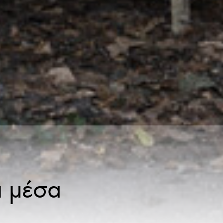
ς
ι μέσα