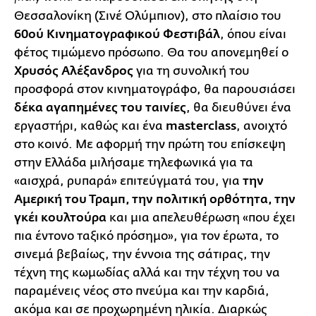
Θεσσαλονίκη (Σινέ Ολύμπιον), στο πλαίσιο του
60ού Κινηματογραφικού Φεστιβάλ
, όπου είναι
φέτος τιμώμενο πρόσωπο. Θα του απονεμηθεί ο
Χρυσός Αλέξανδρος
για τη συνολική του
προσφορά στον κινηματογράφο, θα παρουσιάσει
δέκα αγαπημένες του ταινίες
, θα διευθύνει ένα
εργαστήρι, καθώς και ένα
masterclass
, ανοιχτό
στο κοινό. Με αφορμή την πρώτη του επίσκεψη
στην Ελλάδα μιλήσαμε τηλεφωνικά για τα
«αισχρά, ρυπαρά» επιτεύγματά του, για
την
Αμερική του Τραμπ, την πολιτική ορθότητα, την
γκέι κουλτούρα
και μια απελευθέρωση «που έχει
πια έντονο ταξικό πρόσημο», για τον έρωτα, το
σινεμά βεβαίως, την έννοια της σάτιρας, την
τέχνη της κωμωδίας αλλά και την τέχνη του να
παραμένεις νέος στο πνεύμα και την καρδιά,
ακόμα και σε προχωρημένη ηλικία. Διαρκώς