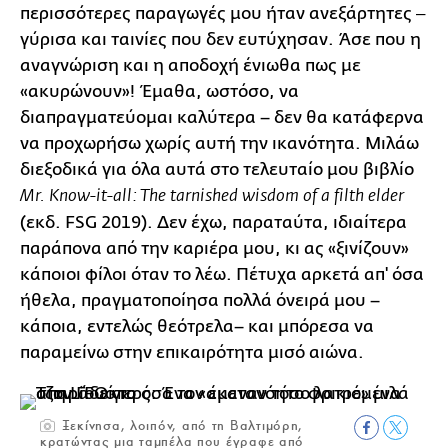
περισσότερες παραγωγές μου ήταν ανεξάρτητες ‒
γύρισα και ταινίες που δεν ευτύχησαν. Άσε που η
αναγνώριση και η αποδοχή ένιωθα πως με
«ακυρώνουν»! Έμαθα, ωστόσο, να
διαπραγματεύομαι καλύτερα – δεν θα κατάφερνα
να προχωρήσω χωρίς αυτή την ικανότητα. Μιλάω
διεξοδικά για όλα αυτά στο τελευταίο μου βιβλίο
Mr. Know-it-all: The tarnished wisdom of a filth elder
(εκδ. FSG 2019). Δεν έχω, παραταύτα, ιδιαίτερα
παράπονα από την καριέρα μου, κι ας «ξινίζουν»
κάποιοι φίλοι όταν το λέω. Πέτυχα αρκετά απ' όσα
ήθελα, πραγματοποίησα πολλά όνειρά μου –
κάποια, εντελώς θεότρελα– και μπόρεσα να
παραμείνω στην επικαιρότητα μισό αιώνα.
Ξεκίνησα, λοιπόν, από τη Βαλτιμόρη,
κρατώντας μια ταμπέλα που έγραφε από