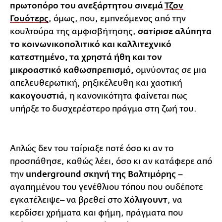
πρωτοπόρο του ανεξάρτητου σινεμά
Τζον
Γουότερς
, όμως, που, εμπνεόμενος από την
κουλτούρα της αμφισβήτησης,
σατίρισε αλύπητα
το κοινωνικοπολιτικό και καλλιτεχνικό
κατεστημένο, τα χρηστά ήθη και τον
μικροαστικό καθωσπρεπισμό,
ομνύοντας σε μια
απελευθερωτική, ρηξικέλευθη και χαοτική
κακογουστιά
, η κανονικότητα φαίνεται πως
υπήρξε το δυσχερέστερο πράγμα στη ζωή του.
Απλώς δεν του ταίριαξε ποτέ όσο κι αν το
προσπάθησε, καθώς λέει, όσο κι αν κατάφερε από
την
underground σκηνή της Βαλτιμόρης
–
αγαπημένου του γενέθλιου τόπου που ουδέποτε
εγκατέλειψε‒ να βρεθεί στο
Χόλιγουντ
, να
κερδίσει χρήματα και φήμη, πράγματα που