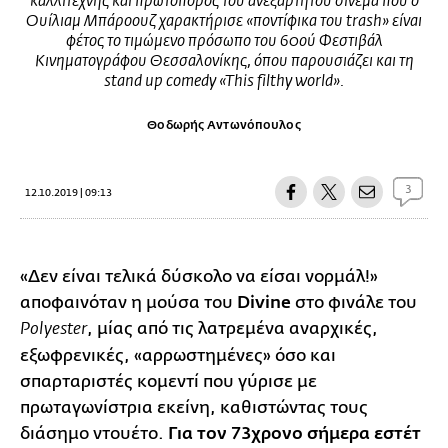
καλλιτέχνης και πρωτοπόρος του ανεξάρτητου σινεμά που ο
Ουίλιαμ Μπάροουζ χαρακτήρισε «ποντίφικα του trash» είναι
φέτος το τιμώμενο πρόσωπο του 60ού Φεστιβάλ
Κινηματογράφου Θεσσαλονίκης, όπου παρουσιάζει και τη
stand up comedy «This filthy world».
Θοδωρής Αντωνόπουλος
3
12.10.2019 | 09:13
«Δεν είναι τελικά δύσκολο να είσαι νορμάλ!»
αποφαινόταν η μούσα του
Divine
στο φινάλε του
, μίας από τις λατρεμένα αναρχικές,
Polyester
εξωφρενικές, «αρρωστημένες» όσο και
σπαρταριστές κομεντί που γύρισε με
πρωταγωνίστρια εκείνη, καθιστώντας τους
διάσημο ντουέτο.
Για τον 73χρονο σήμερα εστέτ