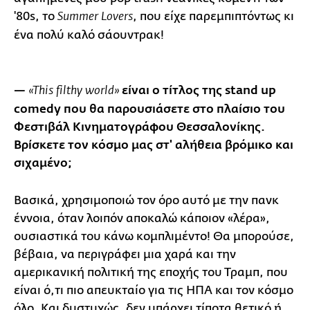
'80s, το
, που είχε παρεμπιπτόντως κι
Summer Lovers
ένα πολύ καλό σάουντρακ!
—
είναι ο τίτλος της stand up
«This filthy world»
comedy που θα παρουσιάσετε στο πλαίσιο του
Φεστιβάλ Κινηματογράφου Θεσσαλονίκης.
Βρίσκετε τον κόσμο μας στ' αλήθεια βρόμικο και
σιχαμένο;
Βασικά, χρησιμοποιώ τον όρο αυτό με την πανκ
έννοια, όταν λοιπόν αποκαλώ κάποιον «λέρα»,
ουσιαστικά του κάνω κομπλιμέντο! Θα μπορούσε,
βέβαια, να περιγράφει μια χαρά και την
αμερικανική πολιτική της εποχής του Τραμπ, που
είναι ό,τι πιο απευκταίο για τις ΗΠΑ και τον κόσμο
όλο. Και δυστυχώς, δεν υπάρχει τίποτα θετικό ή