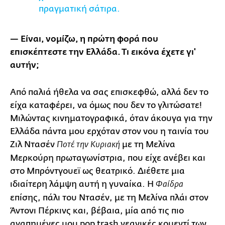
πραγματική σάτιρα.
— Είναι, νομίζω, η πρώτη φορά που
επισκέπτεστε την Ελλάδα. Τι εικόνα έχετε γι'
αυτήν;
Από παλιά ήθελα να σας επισκεφθώ, αλλά δεν το
είχα καταφέρει, να όμως που δεν το γλιτώσατε!
Μιλώντας κινηματογραφικά, όταν άκουγα για την
Ελλάδα πάντα μου ερχόταν στον νου η ταινία του
Ζιλ Ντασέν
με τη Μελίνα
Ποτέ την Κυριακή
Μερκούρη πρωταγωνίστρια, που είχε ανέβει και
στο Μπρόντγουεϊ ως θεατρικό. Διέθετε μια
ιδιαίτερη λάμψη αυτή η γυναίκα. Η
Φαίδρα
επίσης, πάλι του Ντασέν, με τη Μελίνα πλάι στον
Άντονι Πέρκινς και, βέβαια, μία από τις πιο
αγαπημένες μου pop trash νεανικές κομεντί των