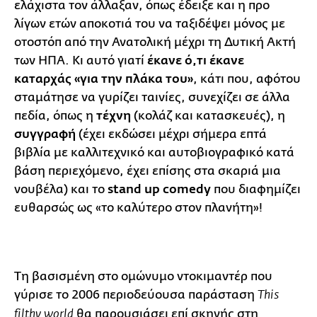
ελάχιστα τον άλλαξαν, όπως έδειξε και η προ
λίγων ετών αποκοτιά του να ταξιδέψει μόνος με
οτοστόπ από την Ανατολική μέχρι τη Δυτική Ακτή
των ΗΠΑ. Κι αυτό γιατί
έκανε ό,τι έκανε
καταρχάς «για την πλάκα του»
, κάτι που, αφότου
σταμάτησε να γυρίζει ταινίες, συνεχίζει σε άλλα
πεδία, όπως η
τέχνη
(κολάζ και κατασκευές), η
συγγραφή
(έχει εκδώσει μέχρι σήμερα επτά
βιβλία με καλλιτεχνικό και αυτοβιογραφικό κατά
βάση περιεχόμενο, έχει επίσης στα σκαριά μια
νουβέλα) και το
stand up comedy
που διαφημίζει
ευθαρσώς ως «το καλύτερο στον πλανήτη»!
Τη βασισμένη στο ομώνυμο ντοκιμαντέρ που
γύρισε το 2006 περιοδεύουσα παράσταση
This
θα παρουσιάσει επί σκηνής στη
filthy world