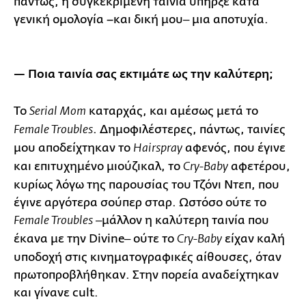
πάντως, η συγκεκριμένη ταινία υπήρξε κατά
γενική ομολογία –και δική μου‒ μια αποτυχία.
— Ποια ταινία σας εκτιμάτε ως την καλύτερη;
Το
καταρχάς, και αμέσως μετά το
Serial Mom
. Δημοφιλέστερες, πάντως, ταινίες
Female Troubles
μου αποδείχτηκαν το
αφενός, που έγινε
Hairspray
και επιτυχημένο μιούζικαλ, το
αφετέρου,
Cry-Baby
κυρίως λόγω της παρουσίας του Τζόνι Ντεπ, που
έγινε αργότερα σούπερ σταρ. Ωστόσο ούτε το
‒μάλλον η καλύτερη ταινία που
Female Troubles
έκανα με την Divine‒ ούτε το
είχαν καλή
Cry-Baby
υποδοχή στις κινηματογραφικές αίθουσες, όταν
πρωτοπροβλήθηκαν. Στην πορεία αναδείχτηκαν
και γίνανε cult.