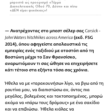
μπροστά ως προορισμό «Τέρμα
Διαπολιτειακής Οδού 70, Δύση» και πίσω
«ΔΕΝ είμαι ψυχάκιας»!
— Ανατρέχοντας στο μπεστ σέλερ σας
Carsick -
(εκδ. FSG
John Waters hitchhikes across America
2014), όπου αφηγείστε απολαυστικά τις
εμπειρίες ενός ταξιδιού με οτοστόπ από τη
Βοστώνη μέχρι το Σαν Φρανσίσκο,
αναρωτιόμουν τι σας ώθησε να επιχειρήσετε
κάτι τέτοιο στα εξήντα τόσα σας χρόνια.
Ήθελα να με «ταρακουνήσω» λίγο, να βγω από τη
ρουτίνα μου, να διαπιστώσω αν, όντας πια
μεγάλος, βολεμένος και τακτοποιημένος, μπορώ
ακόμα να «πάρω τους δρόμους» με ένα σακίδιο
και να επιβιώσω. Ήθελα κιόλας να