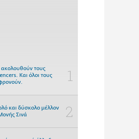
 ακολουθούν τους
uencers. Και όλοι τους
φρονούν.
ολό και δύσκολο μέλλον
Μονής Σινά