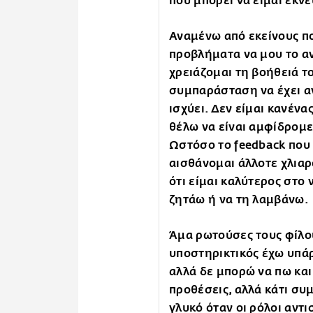
που μπορεί να είμαι εκν
Αναμένω από εκείνους πο
προβλήματα να μου το α
χρειάζομαι τη βοήθειά τ
συμπαράσταση να έχει αν
ισχύει. Δεν είμαι κανένα
θέλω να είναι αμφίδρομες
Ωστόσο το feedback που 
αισθάνομαι άλλοτε χλιαρ
ότι είμαι καλύτερος στο
ζητάω ή να τη λαμβάνω.
Άμα ρωτούσες τους φίλο
υποστηρικτικός έχω υπάρ
αλλά δε μπορώ να πω και 
προθέσεις, αλλά κάτι συμ
γλυκό όταν οι ρόλοι αντι