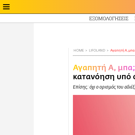
ΕΞΟΜΟΛΟΓΗΣΕΙΣ
Παράκαμψη
προς
το
κυρίως
HOME
LIFOLAND
Αγαπητή Α, μπα
περιεχόμενο
Αγαπητή Α, μπα
κατανόηση υπό 
Επίσης: όχι ο ορισμός του αδιέ