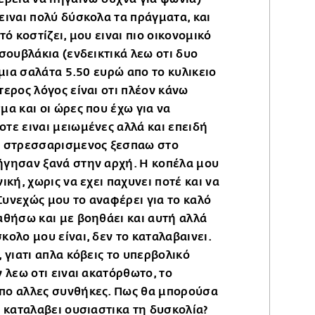
ειναι πολύ δύσκολα τα πράγματα, και
τό κοστίζει, μου ειναι πιο οικονομικό
σουβλάκια (ενδεικτικά λεω οτι δυο
 μια σαλάτα 5.50 ευρώ απο το κυλικειο
τερος λόγος είναι οτι πλέον κάνω
μα και οι ώρες που έχω για να
τε ειναι μειωμένες αλλά και επειδή
ι στρεσσαρισμενος ξεσπαω στο
ήγησαν ξανά στην αρχή. Η κοπέλα μου
ική, χωρις να εχει παχυνει ποτέ και να
 Συνεχώς μου το αναφέρει για το καλό
αθήσω και με βοηθάει και αυτή αλλά
ολο μου είναι, δεν το καταλαβαινει.
 γιατι απλα κόβεις το υπερβολικό
 λεω οτι ειναι ακατόρθωτο, το
πο αλλες συνθήκες. Πως θα μπορούσα
α καταλαβει ουσιαστικα τη δυσκολία?