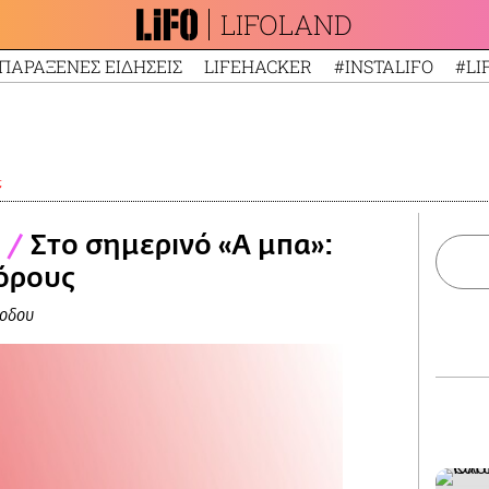
LIFOLAND
ΠΑΡΑΞΕΝΕΣ ΕΙΔΗΣΕΙΣ
LIFEHACKER
#INSTALIFO
#LI
;
;
/
Στο σημερινό «Α μπα»:
όρους
ξοδου