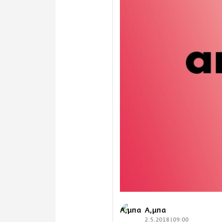
Α,μπα
2.5.2018 | 09:00