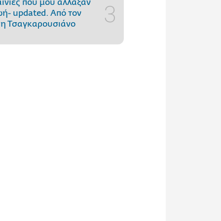
αινίες που μού άλλαξαν
ωή- updated. Aπό τον
η Τσαγκαρουσιάνο