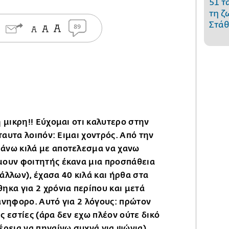
51 τ
τη ζ
Στάθ
89
 μικρη!! Εύχομαι οτι καλυτερο στην
 ταυτα λοιπόν: Ειμαι χοντρός. Από την
άνω κιλά με αποτελεσμα να χανω
μουν φοιτητής έκανα μια προσπάθεια
άλλων), έχασα 40 κιλά και ήρθα στα
ηκα για 2 χρόνια περίπου και μετά
ανηφορο. Αυτό για 2 λόγους: πρώτον
ς εστίες (άρα δεν εχω πλέον ούτε δικό
έρεια να πηγαίνω συχνά για ψώνια)