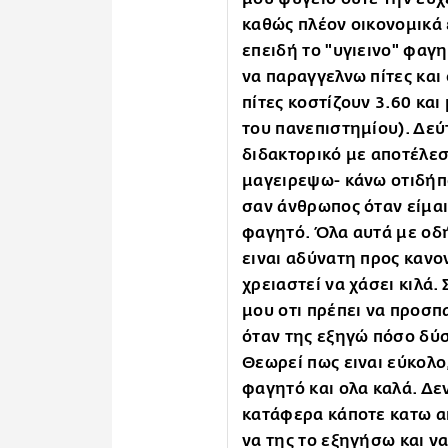
καθώς πλέον οικονομικά 
επειδή το "υγιεινο" φαγη
να παραγγελνω πίτες και 
πίτες κοστίζουν 3.60 και
του πανεπιστημίου). Δεύ
διδακτορικό με αποτέλεσ
μαγειρεψω- κάνω οτιδήπο
σαν άνθρωπος όταν είμα
φαγητό. Όλα αυτά με οδ
ειναι αδύνατη προς κανον
χρειαστεί να χάσει κιλά.
μου οτι πρέπει να προσπ
όταν της εξηγώ πόσο δύσκ
Θεωρεί πως ειναι εύκολο,
φαγητό και ολα καλά. Δεν
κατάφερα κάποτε κατω α
να της το εξηγήσω και ν