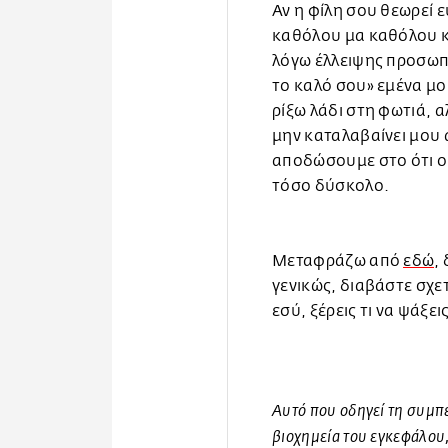
Αν η φίλη σου θεωρεί ε
καθόλου μα καθόλου κα
λόγω έλλειψης προσωπικ
το καλό σου» εμένα μο
ρίξω λάδι στη φωτιά, α
μην καταλαβαίνει μου 
αποδώσουμε στο ότι ούτ
τόσο δύσκολο.
Mεταφράζω από
εδώ
,
γενικώς, διαβάστε σχε
εσύ, ξέρεις τι να ψάξε
Αυτό που οδηγεί τη συμπε
βιοχημεία του εγκεφάλου, 