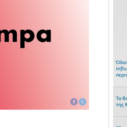
Όλοι
infl
περι
Το θ
της 