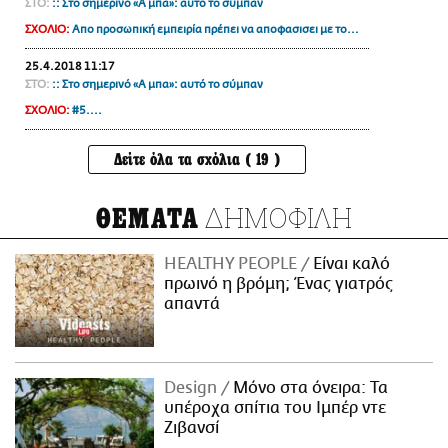
ΣΤΟ:
:: Στο σημερινό «Α μπα»: αυτό το σύμπαν
ΣΧΟΛΙΟ:
Απο προσωπική εμπειρία πρέπει να αποφασισει με το...
25.4.2018 11:17
ΣΤΟ:
:: Στο σημερινό «Α μπα»: αυτό το σύμπαν
ΣΧΟΛΙΟ:
#5....
Δείτε όλα τα σχόλια ( 19 )
ΔΗΜΟΦΙΛΗ
ΘΕΜΑΤΑ
HEALTHY PEOPLE
Είναι καλό
πρωινό η βρόμη; Ένας γιατρός
απαντά
Design
Μόνο στα όνειρα: Τα
υπέροχα σπίτια του Ιμπέρ ντε
Ζιβανσί