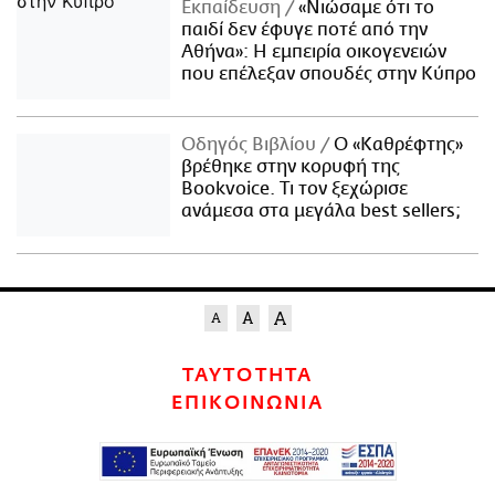
Εκπαίδευση
«Νιώσαμε ότι το
παιδί δεν έφυγε ποτέ από την
Αθήνα»: Η εμπειρία οικογενειών
που επέλεξαν σπουδές στην Κύπρο
Οδηγός Βιβλίου
Ο «Καθρέφτης»
βρέθηκε στην κορυφή της
Bookvoice. Τι τον ξεχώρισε
ανάμεσα στα μεγάλα best sellers;
ΤΑΥΤΟΤΗΤΑ
ΕΠΙΚΟΙΝΩΝΙΑ