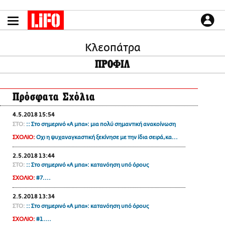
Παράκαμψη
προς
το
ΕΙΔΗΣΕΙΣ
κυρίως
περιεχόμενο
Kλεοπάτρα
CULTURE
ΠΡΟΦΙΛ
ΑΠΟΨΕΙΣ
ΤΡΟΠΟΣ ΖΩΗΣ
Πρόσφατα Σχόλια
PODCASTS
Plus
4.5.2018 15:54
ΣΤΟ:
:: Στο σημερινό «Α μπα»: μια πολύ σημαντική ανακοίνωση
ΣΧΟΛΙΟ:
Οχι η ψυχαναγκαστική ξεκίνησε με την ίδια σειρά,κα...
LIFO SHOP
2.5.2018 13:44
ΣΤΟ:
:: Στο σημερινό «Α μπα»: κατανόηση υπό όρους
NEWSLETTER
ΣΧΟΛΙΟ:
#7....
ΜΙΚΡΟΠΡΑΓΜΑΤΑ
THE GOOD LIFO
2.5.2018 13:34
ΣΤΟ:
:: Στο σημερινό «Α μπα»: κατανόηση υπό όρους
LIFOLAND
ΣΧΟΛΙΟ:
#1....
CITY GUIDE