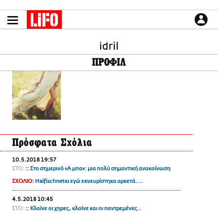
Παράκαμψη
προς
το
ΕΙΔΗΣΕΙΣ
κυρίως
περιεχόμενο
idril
CULTURE
ΠΡΟΦΙΛ
ΑΠΟΨΕΙΣ
ΤΡΟΠΟΣ ΖΩΗΣ
PODCASTS
Plus
Πρόσφατα Σχόλια
LIFO SHOP
10.5.2018 19:57
NEWSLETTER
ΣΤΟ:
:: Στο σημερινό «Α μπα»: μια πολύ σημαντική ανακοίνωση
ΜΙΚΡΟΠΡΑΓΜΑΤΑ
ΣΧΟΛΙΟ:
Haifischnetκι εγώ εκνευρίστηκα αρκετά....
THE GOOD LIFO
4.5.2018 10:45
LIFOLAND
ΣΤΟ:
:: Κλαίνε οι χηρες, κλαίνε και οι παντρεμένες..
CITY GUIDE