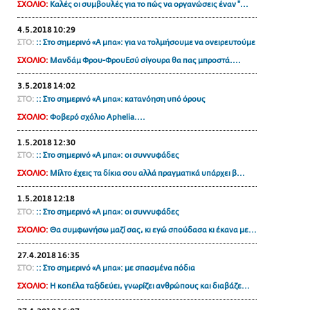
ΣΧΟΛΙΟ:
Καλές οι συμβουλές για το πώς να οργανώσεις έναν "...
ΑΜΠΑ
4.5.2018 10:29
PRINT
ΣΤΟ:
:: Στο σημερινό «Α μπα»: για να τολμήσουμε να ονειρευτούμε
ΣΧΟΛΙΟ:
Μανδάμ Φρου-ΦρουΕσύ σίγουρα θα πας μπροστά....
3.5.2018 14:02
ΣΤΟ:
:: Στο σημερινό «Α μπα»: κατανόηση υπό όρους
ΣΧΟΛΙΟ:
Φοβερό σχόλιο Aphelia....
1.5.2018 12:30
ΣΤΟ:
:: Στο σημερινό «Α μπα»: οι συννυφάδες
ΣΧΟΛΙΟ:
Μίλτο έχεις τα δίκια σου αλλά πραγματικά υπάρχει β...
1.5.2018 12:18
ΣΤΟ:
:: Στο σημερινό «Α μπα»: οι συννυφάδες
ΣΧΟΛΙΟ:
Θα συμφωνήσω μαζί σας, κι εγώ σπούδασα κι έκανα με...
27.4.2018 16:35
ΣΤΟ:
:: Στο σημερινό «Α μπα»: με σπασμένα πόδια
ΣΧΟΛΙΟ:
Η κοπέλα ταξιδεύει, γνωρίζει ανθρώπους και διαβάζε...