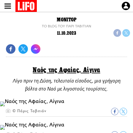
Παράκαμψη
προς
το
ΜΟΝΙΤΟΡ
κυρίως
TO BLOG ΤΟΥ ΠΑΡΙ ΤΑΒΙΤΙΑΝ
περιεχόμενο
11.10.2023
Ναός της Αφαίας, Αίγινα
Λίγο πριν τη Δύση, τελευταία είσοδος, μια γρήγορη
βόλτα στο Ναό με λιγοστούς τουρίστες.
© Πάρις Ταβιτιάν