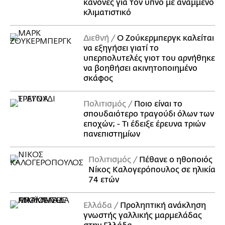
κανόνες για τον ύπνο με αναμμένο
κλιματιστικό
Διεθνή
Ο Ζούκερμπεργκ καλείται
να εξηγήσει γιατί το
υπερπολυτελές γιοτ του αρνήθηκε
να βοηθήσει ακινητοποιημένο
σκάφος
Πολιτισμός
Ποιο είναι το
σπουδαιότερο τραγούδι όλων των
εποχών; - Τι έδειξε έρευνα τριών
πανεπιστημίων
Πολιτισμός
Πέθανε ο ηθοποιός
Νίκος Καλογερόπουλος σε ηλικία
74 ετών
Ελλάδα
Προληπτική ανάκληση
γνωστής γαλλικής μαρμελάδας