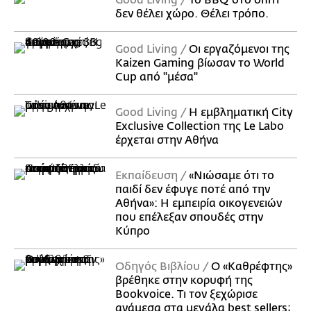
Good Living
Το BBQ στο σπίτι
δεν θέλει χώρο. Θέλει τρόπο.
Good Living
Οι εργαζόμενοι της
Kaizen Gaming βίωσαν το World
Cup από "μέσα"
Good Living
Η εμβληματική City
Exclusive Collection της Le Labo
έρχεται στην Αθήνα
Εκπαίδευση
«Νιώσαμε ότι το
παιδί δεν έφυγε ποτέ από την
Αθήνα»: Η εμπειρία οικογενειών
που επέλεξαν σπουδές στην
Κύπρο
Οδηγός Βιβλίου
Ο «Καθρέφτης»
βρέθηκε στην κορυφή της
Bookvoice. Τι τον ξεχώρισε
ανάμεσα στα μεγάλα best sellers;