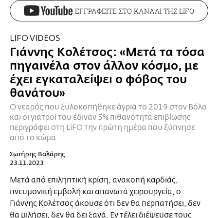
ΕΓΓΡΑΦΕΙΤΕ ΣΤΟ ΚΑΝΑΛΙ ΤΗΣ LIFO
LIFO VIDEOS
Γιάννης Κολέτσος: «Μετά τα τόσα
πηγαινέλα στον άλλον κόσμο, με
έχει εγκαταλείψει ο φόβος του
θανάτου»
Ο νεαρός που ξυλοκοπήθηκε άγρια το 2019 στον Βόλο
και οι γιατροί του έδιναν 5% πιθανότητα επιβίωσης
περιγράφει στη LiFO την πρώτη ημέρα που ξύπνησε
από το κώμα.
Σωτήρης Βαλάρης
23.11.2023
Μετά από επιληπτική κρίση, ανακοπή καρδιάς,
πνευμονική εμβολή και απανωτά χειρουργεία, ο
Γιάννης Κολέτσος άκουσε ότι δεν θα περπατήσει, δεν
θα μιλήσει, δεν θα δει ξανά. Εν τέλει διέψευσε τους