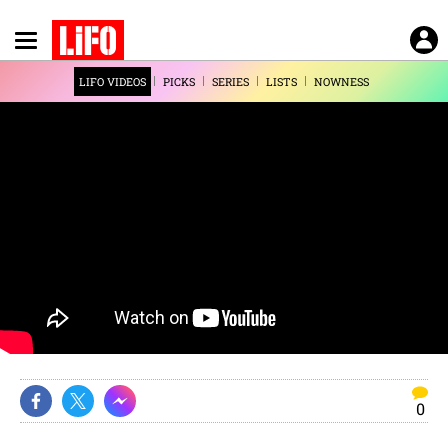
Παράκαμψη
προς
το
LIFO VIDEOS
PICKS
SERIES
LISTS
NOWNESS
κυρίως
περιεχόμενο
0