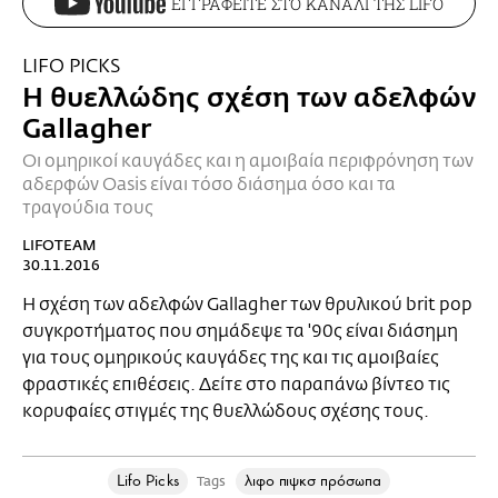
ΕΓΓΡΑΦΕΙΤΕ ΣΤΟ ΚΑΝΑΛΙ ΤΗΣ LIFO
LIFO PICKS
Η θυελλώδης σχέση των αδελφών
Gallagher
Οι ομηρικοί καυγάδες και η αμοιβαία περιφρόνηση των
αδερφών Oasis είναι τόσο διάσημα όσο και τα
τραγούδια τους
LIFOTEAM
30.11.2016
Η σχέση των αδελφών Gallagher των θρυλικού brit pop
συγκροτήματος που σημάδεψε τα '90ς είναι διάσημη
για τους ομηρικούς καυγάδες της και τις αμοιβαίες
φραστικές επιθέσεις. Δείτε στο παραπάνω βίντεο τις
κορυφαίες στιγμές της θυελλώδους σχέσης τους.
Lifo Picks
λιφο πιψκσ πρόσωπα
Tags