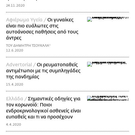
24.11.2020
Αφιέρωμα Υγεία /
Οι γυναίκες
είναι πιο ευάλωτες στις
αυτοάνοσες παθήσεις από τους
άντρες
ΤΟΥ ΔΗΜΗΤΡΗ ΤΣΟΥΚΑΛΑ*
12.6.2020
Advertorial /
Οι ρευματοπαθείς
αντιμέτωποι με τις συμπληγάδες
της πανδημίας
15.4.2020
Ελλάδα /
Σημαντικές οδηγίες για
τον κορωνοϊό: Ποιοι
ενδροκρινολογικοί ασθενείς είναι
ευπαθείς και τι να προσέχουν
4.4.2020