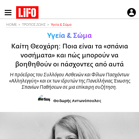
Παράκαμψη
προς
το
HOME
ΤΡΟΠΟΣ ΖΩΗΣ
Υγεία & Σώμα
κυρίως
Υγεία & Σώμα
περιεχόμενο
Καίτη Θεοχάρη: Ποια είναι τα «σπάνια
νοσήματα» και πώς μπορούν να
βοηθηθούν οι πάσχοντες από αυτά
Η πρόεδρος του Συλλόγου Ασθενών και Φίλων Πασχόντων
«Αλληλεγγύη» και εκ των ιδρυτών της Πανελλήνιας Ένωσης
Σπανίων Παθήσεων σε μια επίκαιρη συζήτηση.
Θοδωρής Αντωνόπουλος