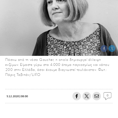
Πάσχω από τη νόσο Gaucher, η οποία δημιουργεί έλλειψη
ενζύμων. Είμαστε γύρω στα 4.000 άτομα παγκοσμίως και κάπου
200 στην Ελλάδα, όσοι έχουμε διαγνωστεί τουλάχιστον. Φωτ.:
Πάρις Ταβιτιάν/LIFO
0
5.12.2020 | 08:00