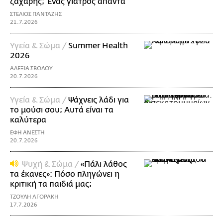
ζάχαρης; Ένας γιατρός απαντά
ΣΤΕΛΙΟΣ ΠΑΝΤΑΖΗΣ
21.7.2026
Υγεία & Σώμα /
Summer Health
2026
ΑΛΕΞΙΑ ΣΒΩΛΟΥ
20.7.2026
Υγεία & Σώμα /
Ψάχνεις λάδι για
τo μούσι σου; Αυτά είναι τα
καλύτερα
ΕΦΗ ΑΝΕΣΤΗ
20.7.2026
Ψυχή & Σώμα /
«Πάλι λάθος
τα έκανες»: Πόσο πληγώνει η
κριτική τα παιδιά μας;
ΤΖΟΥΛΗ ΑΓΟΡΑΚΗ
17.7.2026