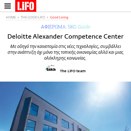
Παράκαμψη
προς
το
HOME
THE GOOD LIFO
Good Living
κυρίως
ΑΦΙΕΡΩΜΑ: SKG Guide
περιεχόμενο
Deloitte Alexander Competence Center
Με οδηγό την καινοτομία στις νέες τεχνολογίες, συμβάλλει
στην ανάπτυξη όχι μόνο της τοπικής οικονομίας αλλά και μιας
ολόκληρης κοινωνίας.
The LiFO team