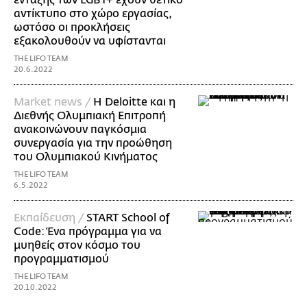
ένταξης των LGBT+ έχουν θετικό
αντίκτυπο στο χώρο εργασίας,
ωστόσο οι προκλήσεις
εξακολουθούν να υφίστανται
THE LIFO TEAM
20.6.2022
Market news /
Η Deloitte και η
Διεθνής Ολυμπιακή Επιτροπή
ανακοινώνουν παγκόσμια
συνεργασία για την προώθηση
του Ολυμπιακού Κινήματος
THE LIFO TEAM
6.5.2022
Εκπαίδευση /
START School of
Code: Ένα πρόγραμμα για να
μυηθείς στον κόσμο του
προγραμματισμού
THE LIFO TEAM
20.10.2022