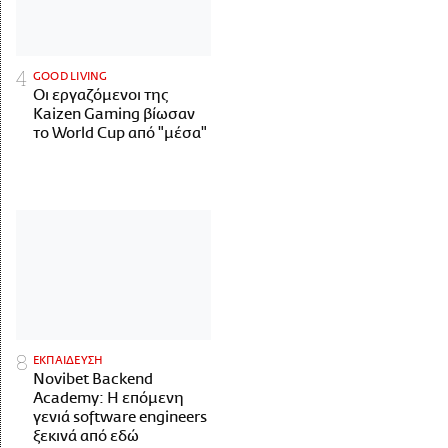
GOOD LIVING
Οι εργαζόμενοι της
Kaizen Gaming βίωσαν
το World Cup από "μέσα"
ΕΚΠΑΙΔΕΥΣΗ
Novibet Backend
Academy: Η επόμενη
γενιά software engineers
ξεκινά από εδώ