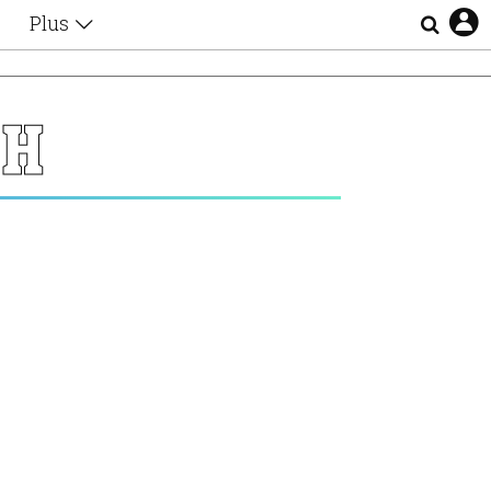
Plus
Θέματα
Συνεντεύξεις
Videos
ΝΗ
τα
Αφιερώματα
Ζώδια
Εξομολογήσεις
Blogs
η
Οι Αθηναίοι
Απώλειες
Lgbtqi+
Επιλογές