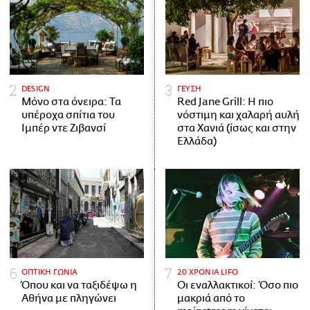
DESIGN
ΓΕΥΣΗ
Μόνο στα όνειρα: Τα
Red Jane Grill: Η πιο
υπέροχα σπίτια του
νόστιμη και χαλαρή αυλή
Ιμπέρ ντε Ζιβανσί
στα Χανιά (ίσως και στην
Ελλάδα)
ΟΠΤΙΚΗ ΓΩΝΙΑ
20 ΧΡΟΝΙΑ LIFO
Όπου και να ταξιδέψω η
Οι εναλλακτικοί: Όσο πιο
Αθήνα με πληγώνει
μακριά από το