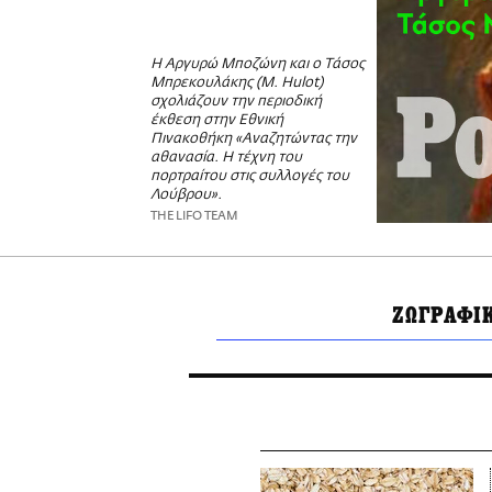
Η Αργυρώ Μποζώνη και ο Τάσος
Μπρεκουλάκης (M. Hulot)
σχολιάζουν την περιοδική
έκθεση στην Εθνική
Πινακοθήκη «Αναζητώντας την
αθανασία. Η τέχνη του
πορτραίτου στις συλλογές του
Λούβρου».
THE LIFO TEAM
ΖΩΓΡΑΦΙ