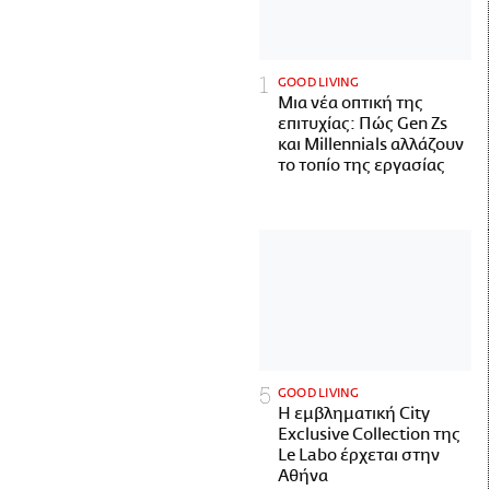
GOOD LIVING
Μια νέα οπτική της
επιτυχίας: Πώς Gen Zs
και Millennials αλλάζουν
το τοπίο της εργασίας
GOOD LIVING
Η εμβληματική City
Exclusive Collection της
Le Labo έρχεται στην
Αθήνα