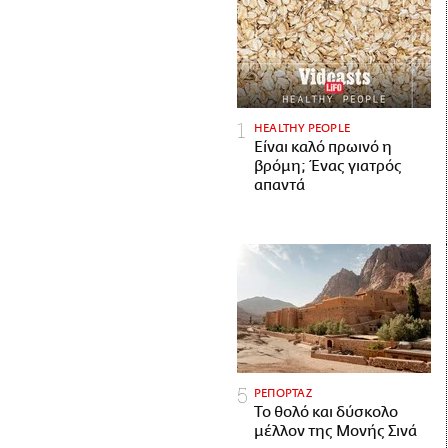
HEALTHY PEOPLE
Είναι καλό πρωινό η
βρόμη; Ένας γιατρός
απαντά
ΡΕΠΟΡΤΑΖ
Το θολό και δύσκολο
μέλλον της Μονής Σινά