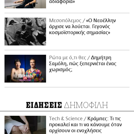
αδιαφορία»
Μεσοπόλεμος
«Ο Νεοέλλην
άρχισε να λούεται. Γεγονός
κοσμοϊστορικής σημασίας»
Ρώτα με ό,τι θες
Δημήτρη
Σαμόλη, πώς ξεπερνιέται ένας
χωρισμός;
ΔΗΜΟΦΙΛΗ
ΕΙΔΗΣΕΙΣ
Τech & Science
Κράμπες: Τι τις
προκαλεί και τι να κάνουμε όταν
αρχίσουν οι ενοχλήσεις