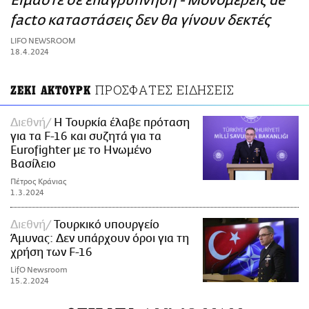
Είμαστε σε επαγρύπνηση - Μονομερείς de
ΑΜΠΑ
facto καταστάσεις δεν θα γίνουν δεκτές
PRINT
LIFO NEWSROOM
18.4.2024
ΠΡΟΣΦΑΤΕΣ ΕΙΔΗΣΕΙΣ
ΖΕΚΙ ΑΚΤΟΥΡΚ
Διεθνή
Η Τουρκία έλαβε πρόταση
για τα F-16 και συζητά για τα
Eurofighter με το Ηνωμένο
Βασίλειο
Πέτρος Κράνιας
1.3.2024
Διεθνή
Τουρκικό υπουργείο
Άμυνας: Δεν υπάρχουν όροι για τη
χρήση των F-16
LifO Newsroom
15.2.2024