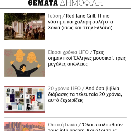
ΔΗΜΟΦΙΛΗ
ΘΕΜΑΤΑ
Γεύση
Red Jane Grill: Η πιο
νόστιμη και χαλαρή αυλή στα
Χανιά (ίσως και στην Ελλάδα)
Είκοσι χρόνια LIFO
Tρεις
σημαντικοί Έλληνες μουσικοί, τρεις
μεγάλες απώλειες
20 χρόνια LiFO
Από όσα βιβλία
διάβασες τα τελευταία 20 χρόνια,
αυτό ξεχωρίζεις
Οπτική Γωνία
Όλοι ακολουθούν
τους influencers. Και όλοι τους