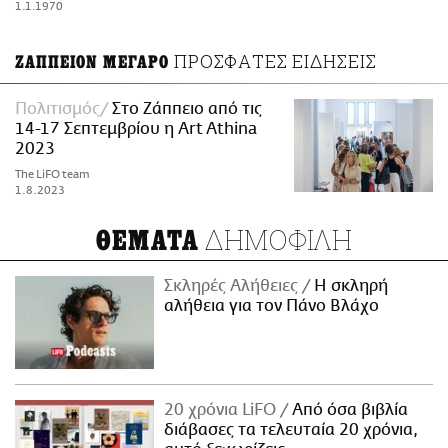
1.1.1970
ΑΜΠΑ
PRINT
ΠΡΟΣΦΑΤΕΣ ΕΙΔΗΣΕΙΣ
ΖΑΠΠΕΙΟΝ ΜΕΓΑΡΟ
Πολιτισμός
Στο Ζάππειο από τις
14-17 Σεπτεμβρίου η Art Athina
2023
The LiFO team
1.8.2023
ΔΗΜΟΦΙΛΗ
ΘΕΜΑΤΑ
Σκληρές Αλήθειες
H σκληρή
αλήθεια για τον Πάνο Βλάχο
20 χρόνια LiFO
Από όσα βιβλία
διάβασες τα τελευταία 20 χρόνια,